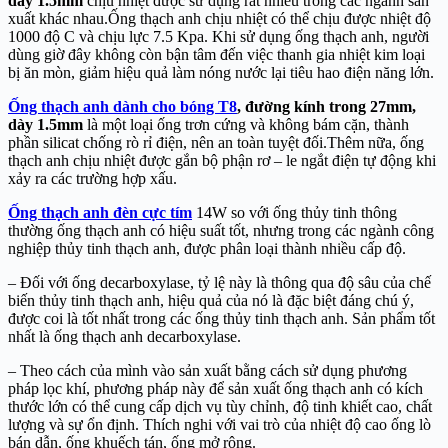
dày 1.5mm
chịu nhiệt được sử dụng rất nhiều trong các ngành sản
xuất khác nhau.Ống thạch anh chịu nhiệt có thể chịu được nhiệt độ
1000 độ C và chịu lực 7.5 Kpa. Khi sử dụng ống thạch anh, người
dùng giờ đây không còn bận tâm đến việc thanh gia nhiệt kim loại
bị ăn mòn, giảm hiệu quả làm nóng nước lại tiêu hao điện năng lớn.
Ống thạch anh dành cho bóng T8
, đường kính trong 27mm,
dày 1.5mm
là một loại ống trơn cứng và không bám cặn, thành
phần silicat chống rò rỉ điện, nên an toàn tuyệt đối.Thêm nữa, ống
thạch anh chịu nhiệt được gắn bộ phận rơ – le ngắt điện tự động khi
xảy ra các trường hợp xấu.
Ống thạch anh đèn cực tím
14W so với ống thủy tinh thông
thường ống thạch anh có hiệu suất tốt, nhưng trong các ngành công
nghiệp thủy tinh thạch anh, được phân loại thành nhiều cấp độ.
– Đối với ống decarboxylase, tỷ lệ này là thông qua độ sâu của chế
biến thủy tinh thạch anh, hiệu quả của nó là đặc biệt đáng chú ý,
được coi là tốt nhất trong các ống thủy tinh thạch anh. Sản phẩm tốt
nhất là ống thạch anh decarboxylase.
– Theo cách của mình vào sản xuất bằng cách sử dụng phương
pháp lọc khí, phương pháp này để sản xuất ống thạch anh có kích
thước lớn có thể cung cấp dịch vụ tùy chỉnh, độ tinh khiết cao, chất
lượng và sự ổn định. Thích nghi với vai trò của nhiệt độ cao ống lò
bán dẫn, ống khuếch tán, ống mở rộng.