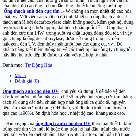
độ tinh khiết cao, chất lượng và sự ổn định. Thích nghi với vai trò
của nhiệt độ cao ống lò bán dẫn, ống khuếch tán, ống mở rộng. –
Ống thạch anh đèn cực tím
14W chống ăn mòn nhiệt độ cao hóa
chất, vv. Với việc sản xuất có độ tinh khiết cao ống thạch anh cát
thạch anh là bởi decarboxylase chân không sạch, kiểm soát nội dung
hydroxyl trong ít hơn 5ppm, đạt tiêu chuẩn quốc tế . – Ống thạch
anh đèn cực tím 14W trong suốt và chất lượng đồng đều tốt, vì vậy
gọi chung là ống decarboxylase, được sử dụng trong các đèn
halogen, đèn UV, đèn thủy ngân,một loạt các dụng cụ, vv . Để
khách hàng biết thêm thông tin về các thiết bị của công ty chúng tôi
hãy liên hệ trực tiếp để được tư vấn với giá hợp lý nhất.
Danh mục:
Tự Động Hóa
Mô tả
Đánh giá (0)
Ống thạch anh cho đèn UV
chủ yếu sử dụng là để bảo vệ đèn
UV khỏi nước, nhằm nâng cao hệ số truyền ánh sáng cực tím, bằng
cách sử dụng các tiêu chuẩn hợp nhất ống silica quốc tế, nguyên
liệu sản xuất với nội dung OH thấp, với độ tinh khiết cao, truyền
qua cao (≥90%), ổn định hóa học , nhiệt độ cao, kháng axit cao.
– Hình dạng của
ống thạch anh cho đèn UV
theo loại thiết bị khử
trùng cực tím vào một lỗ hoặc ống tròn hở hai đầu, tránh cho nước
tiếp xúc với đèn diệt khuẩn. Thạch Anh có 2 loại: một đầu hở hoặc