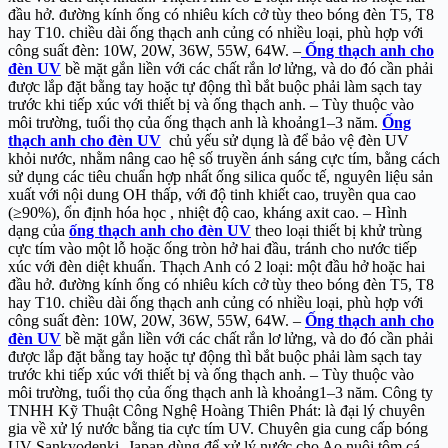
đầu hở. đường kính ống có nhiêu kích cở tùy theo bóng đèn T5, T8
hay T10. chiều dài ống thạch anh củng có nhiều loại, phù hợp với
công suất đèn: 10W, 20W, 36W, 55W, 64W. –
Ống thạch anh cho
đèn UV
bề mặt gắn liền với các chất rắn lơ lửng, và do đó cần phải
được lắp đặt bằng tay hoặc tự động thì bắt buộc phải làm sạch tay
trước khi tiếp xúc với thiết bị và ống thạch anh. – Tùy thuộc vào
môi trường, tuổi thọ của ống thạch anh là khoảng1–3 năm.
Ống
thạch anh cho đèn UV
chủ yếu sử dụng là để bảo vệ đèn UV
khỏi nước, nhằm nâng cao hệ số truyền ánh sáng cực tím, bằng cách
sử dụng các tiêu chuẩn hợp nhất ống silica quốc tế, nguyên liệu sản
xuất với nội dung OH thấp, với độ tinh khiết cao, truyền qua cao
(≥90%), ổn định hóa học , nhiệt độ cao, kháng axit cao. – Hình
dạng của
ống thạch anh cho đèn UV
theo loại thiết bị khử trùng
cực tím vào một lỗ hoặc ống tròn hở hai đầu, tránh cho nước tiếp
xúc với đèn diệt khuẩn. Thạch Anh có 2 loại: một đầu hở hoặc hai
đầu hở. đường kính ống có nhiêu kích cở tùy theo bóng đèn T5, T8
hay T10. chiều dài ống thạch anh củng có nhiều loại, phù hợp với
công suất đèn: 10W, 20W, 36W, 55W, 64W. –
Ống thạch anh cho
đèn UV
bề mặt gắn liền với các chất rắn lơ lửng, và do đó cần phải
được lắp đặt bằng tay hoặc tự động thì bắt buộc phải làm sạch tay
trước khi tiếp xúc với thiết bị và ống thạch anh. – Tùy thuộc vào
môi trường, tuổi thọ của ống thạch anh là khoảng1–3 năm. Công ty
TNHH Kỹ Thuật Công Nghệ Hoàng Thiên Phát: là đại lý chuyên
gia về xử lý nước bằng tia cực tím UV. Chuyên gia cung cấp bóng
UV-Sankyodenki- Japan dùng để xử lý nước cho Ao nuôi tôm cá,