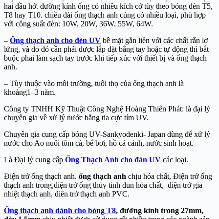
hai đầu hở. đường kính ống có nhiêu kích cở tùy theo bóng đèn T5,
T8 hay T10. chiều dài ống thạch anh củng có nhiều loại, phù hợp
với công suất đèn: 10W, 20W, 36W, 55W, 64W.
–
Ống thạch anh cho đèn UV
bề mặt gắn liền với các chất rắn lơ
lửng, và do đó cần phải được lắp đặt bằng tay hoặc tự động thì bắt
buộc phải làm sạch tay trước khi tiếp xúc với thiết bị và ống thạch
anh.
– Tùy thuộc vào môi trường, tuổi thọ của ống thạch anh là
khoảng1–3 năm.
Công ty TNHH Kỹ Thuật Công Nghệ Hoàng Thiên Phát: là đại lý
chuyên gia về xử lý nước bằng tia cực tím UV.
Chuyên gia cung cấp bóng UV-Sankyodenki- Japan dùng để xử lý
nước cho Ao nuôi tôm cá, bể bơi, hồ cá cảnh, nước sinh hoạt.
Là Đại lý cung cấp
Ống Thạch Anh cho đàn UV
các loại.
Điện trở ống thạch anh.
ống thạch anh
chịu hóa chất, Điện trở ống
thạch anh trong,điện trở ống thủy tinh đun hóa chất, điện trở gia
nhiệt thạch anh, điên trở thạch anh PVC.
Ống thạch anh dành cho bóng T8
, đường kính trong 27mm,