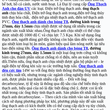
bể bơi, hồ cá cảnh, nước sinh hoạt. Là Đại lý cung cấp
Ống Thạch
Anh cho đàn UV
các loại. Điện trở ống thạch anh.
ống thạch
anh
chịu hóa chất, Điện trở ống thạch anh trong,điện trở ống thủy
tinh đun hóa chất, điện trở gia nhiệt thạch anh, điên trở thạch anh
PVC.
Ống thạch anh dành cho bóng T8
, đường kính trong
27mm, dày 1.5mm
chịu nhiệt được sử dụng rất nhiều trong các
ngành sản xuất khác nhau.Ống thạch anh chịu nhiệt có thể chịu
được nhiệt độ 1000 độ C và chịu lực 7.5 Kpa. Khi sử dụng ống
thạch anh, người dùng giờ đây không còn bận tâm đến việc thanh
gia nhiệt kim loại bị ăn mòn, giảm hiệu quả làm nóng nước lại tiêu
hao điện năng lớn.
Ống thạch anh dành cho bóng T8
, đường
kính trong 27mm, dày 1.5mm
là một loại ống trơn cứng và không
bám cặn, thành phần silicat chống rò rỉ điện, nên an toàn tuyệt
đối.Thêm nữa, ống thạch anh chịu nhiệt được gắn bộ phận rơ – le
ngắt điện tự động khi xảy ra các trường hợp xấu.
Ống thạch anh
đèn cực tím
14W so với ống thủy tinh thông thường ống thạch anh
có hiệu suất tốt, nhưng trong các ngành công nghiệp thủy tinh thạch
anh, được phân loại thành nhiều cấp độ. – Đối với ống
decarboxylase, tỷ lệ này là thông qua độ sâu của chế biến thủy tinh
thạch anh, hiệu quả của nó là đặc biệt đáng chú ý, được coi là tốt
nhất trong các ống thủy tinh thạch anh. Sản phẩm tốt nhất là ống
thạch anh decarboxylase. – Theo cách của mình vào sản xuất bằng
cách sử dụng phương pháp lọc khí, phương pháp này để sản xuất
ống thạch anh có kích thước lớn có thể cung cấp dịch vụ tùy chỉnh,