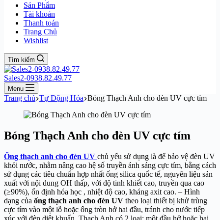
Sản Phẩm
Tài khoản
Thanh toán
Trang Chủ
Wishlist
Tìm kiếm
Sales2-0938.82.49.77
Menu
Trang chủ
Tự Động Hóa
Bóng Thạch Anh cho đèn UV cực tím
Bóng Thạch Anh cho đèn UV cực tím
Ống thạch anh cho đèn UV
chủ yếu sử dụng là để bảo vệ đèn UV
khỏi nước, nhằm nâng cao hệ số truyền ánh sáng cực tím, bằng cách
sử dụng các tiêu chuẩn hợp nhất ống silica quốc tế, nguyên liệu sản
xuất với nội dung OH thấp, với độ tinh khiết cao, truyền qua cao
(≥90%), ổn định hóa học , nhiệt độ cao, kháng axit cao. – Hình
dạng của
ống thạch anh cho đèn UV
theo loại thiết bị khử trùng
cực tím vào một lỗ hoặc ống tròn hở hai đầu, tránh cho nước tiếp
xúc với đèn diệt khuẩn. Thạch Anh có 2 loại: một đầu hở hoặc hai