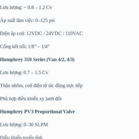
Lưu lượng: ~ 0.8 – 1.2 Cv
Áp suất làm việc: 0–125 psi
Điện áp coil: 12VDC / 24VDC / 110VAC
Cổng kết nối: 1/8” – 1/4”
Humphrey 310 Series (Van 4/2, 4/3)
Lưu lượng: 0.7 – 1.5 Cv
Thân nhôm, coil điện từ tác động trực tiếp
Phù hợp điều khiển xy lanh đôi
Humphrey PV3 Proportional Valve
Lưu lượng: 0–30 SLPM
Điều khiển tuyến tính