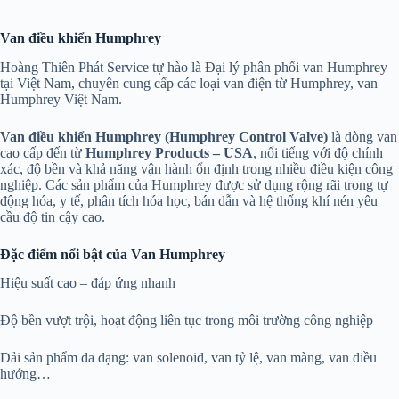
Van điều khiển Humphrey
Hoàng Thiên Phát Service tự hào là Đại lý phân phối van Humphrey
tại Việt Nam, chuyên cung cấp các loại van điện từ Humphrey, van
Humphrey Việt Nam.
Van điều khiển Humphrey (Humphrey Control Valve)
là dòng van
cao cấp đến từ
Humphrey Products – USA
, nổi tiếng với độ chính
xác, độ bền và khả năng vận hành ổn định trong nhiều điều kiện công
nghiệp. Các sản phẩm của Humphrey được sử dụng rộng rãi trong tự
động hóa, y tế, phân tích hóa học, bán dẫn và hệ thống khí nén yêu
cầu độ tin cậy cao.
Đặc điểm nổi bật của Van Humphrey
Hiệu suất cao – đáp ứng nhanh
Độ bền vượt trội, hoạt động liên tục trong môi trường công nghiệp
Dải sản phẩm đa dạng: van solenoid, van tỷ lệ, van màng, van điều
hướng…