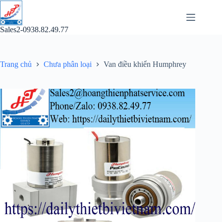
Chuyển
đến
phần
Sales2-0938.82.49.77
nội
dung
Trang chủ
Chưa phân loại
Van điều khiển Humphrey