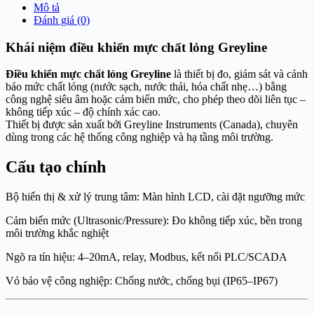
Mô tả
Đánh giá (0)
Khái niệm điều khiển mực chất lỏng Greyline
Điều khiển mực chất lỏng Greyline
là thiết bị đo, giám sát và cảnh
báo mức chất lỏng (nước sạch, nước thải, hóa chất nhẹ…) bằng
công nghệ siêu âm hoặc cảm biến mức, cho phép theo dõi liên tục –
không tiếp xúc – độ chính xác cao.
Thiết bị được sản xuất bởi
Greyline Instruments
(Canada), chuyên
dùng trong các hệ thống công nghiệp và hạ tầng môi trường.
Cấu tạo chính
Bộ hiển thị & xử lý trung tâm: Màn hình LCD, cài đặt ngưỡng mức
Cảm biến mức (Ultrasonic/Pressure): Đo không tiếp xúc, bền trong
môi trường khắc nghiệt
Ngõ ra tín hiệu: 4–20mA, relay, Modbus, kết nối PLC/SCADA
Vỏ bảo vệ công nghiệp: Chống nước, chống bụi (IP65–IP67)