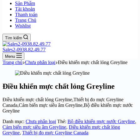
Sản Phẩm
Tài khoản
Thanh toán
Trang Chủ
Wishlist
Tìm kiếm
Sales2-0938.82.49.77
Menu
Trang chủ
Chưa phân loại
Điều khiển mực chất lỏng Greyline
Điều khiển mực chất lỏng Greyline
Điều khiển mực chất lỏng Greyline,Thiết bị đo mực Greyline
Canada,Cảm biến mực siêu âm Greyline,Bộ điều khiển mực nước
Greyline
Danh mục:
Chưa phân loại
Thẻ:
Bộ điều khiển mực nước Greyline
,
Cảm biến mực siêu âm Greyline
,
Điều khiển mực chất lỏng
Greyline
,
Thiết bị đo mực Greyline Canada