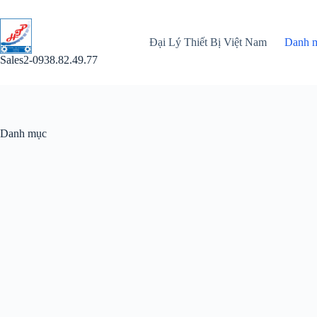
Chuyển
đến
phần
Đại Lý Thiết Bị Việt Nam
Danh 
nội
dung
Sales2-0938.82.49.77
Danh mục