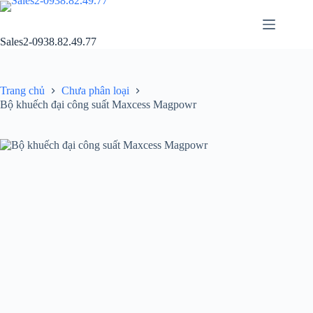
Chuyển
đến
phần
Sales2-0938.82.49.77
nội
dung
Trang chủ
Chưa phân loại
Bộ khuếch đại công suất Maxcess Magpowr