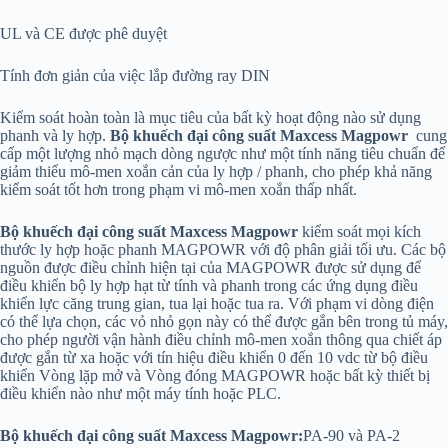
UL và CE được phê duyệt
Tính đơn giản của việc lắp đường ray DIN
Kiểm soát hoàn toàn là mục tiêu của bất kỳ hoạt động nào sử dụng
phanh và ly hợp.
Bộ khuếch đại công suất Maxcess Magpowr
cung
cấp một lượng nhỏ mạch dòng ngược như một tính năng tiêu chuẩn để
giảm thiểu mô-men xoắn cản của ly hợp / phanh, cho phép khả năng
kiểm soát tốt hơn trong phạm vi mô-men xoắn thấp nhất.
Bộ khuếch đại công suất Maxcess Magpowr
kiểm soát mọi kích
thước ly hợp hoặc phanh MAGPOWR với độ phân giải tối ưu. Các bộ
nguồn được điều chỉnh hiện tại của MAGPOWR được sử dụng để
điều khiển bộ ly hợp hạt từ tính và phanh trong các ứng dụng điều
khiển lực căng trung gian, tua lại hoặc tua ra. Với phạm vi dòng điện
có thể lựa chọn, các vỏ nhỏ gọn này có thể được gắn bên trong tủ máy,
cho phép người vận hành điều chỉnh mô-men xoắn thông qua chiết áp
được gắn từ xa hoặc với tín hiệu điều khiển 0 đến 10 vdc từ bộ điều
khiển Vòng lặp mở và Vòng đóng MAGPOWR hoặc bất kỳ thiết bị
điều khiển nào như một máy tính hoặc PLC.
Bộ khuếch đại công suất Maxcess Magpowr:
PA-90 và PA-2