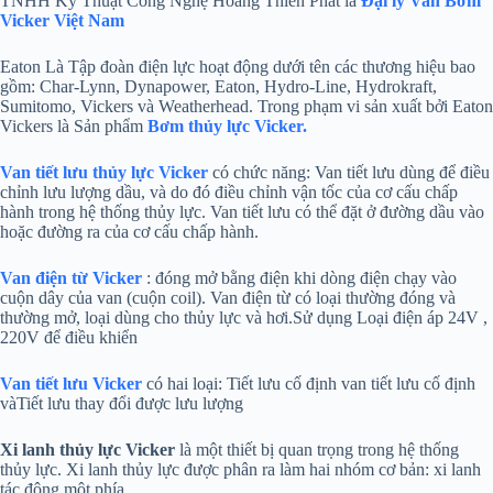
TNHH Kỹ Thuật Công Nghệ Hoàng Thiên Phát là
Đại lý Van Bơm
Vicker Việt Nam
Eaton Là Tập đoàn điện lực hoạt động dưới tên các thương hiệu bao
gồm: Char-Lynn, Dynapower, Eaton, Hydro-Line, Hydrokraft,
Sumitomo, Vickers và Weatherhead. Trong phạm vi sản xuất bởi Eaton
Vickers là Sản phẩm
Bơm thủy lực Vicker
.
Van tiết lưu thủy lực Vicker
có chức năng: Van tiết lưu dùng để điều
chỉnh lưu lượng dầu, và do đó điều chỉnh vận tốc của cơ cấu chấp
hành trong hệ thống thủy lực. Van tiết lưu có thể đặt ở đường dầu vào
hoặc đường ra của cơ cấu chấp hành.
Van điện từ Vicker
: đóng mở bằng điện khi dòng điện chạy vào
cuộn dây của van (cuộn coil). Van điện từ có loại thường đóng và
thường mở, loại dùng cho thủy lực và hơi.Sử dụng Loại điện áp 24V ,
220V để điều khiển
Van tiết lưu Vicker
có hai loại: Tiết lưu cố định van tiết lưu cố định
vàTiết lưu thay đổi được lưu lượng
Xi lanh thủy lực Vicker
là một thiết bị quan trọng trong hệ thống
thủy lực. Xi lanh thủy lực được phân ra làm hai nhóm cơ bản: xi lanh
tác động một phía.