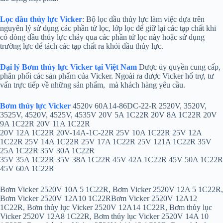
Lọc dầu thủy lực Vicker
: Bộ lọc dầu thủy lực làm việc dựa trên
nguyên lý sử dụng các phần tử lọc, lớp lọc để giữ lại các tạp chất khi
có dòng dầu thủy lực chảy qua các phần tử lọc này hoặc sử dụng
trường lực để tách các tạp chất ra khỏi dầu thủy lực.
Đại lý Bơm thủy lực Vicker tại Việt Nam
Được ủy quyền cung cấp,
phân phối các sản phẩm của Vicker. Ngoài ra được Vicker hổ trợ, tư
vấn trực tiếp về những sản phẩm, mà khách hàng yêu cầu.
Bơm thủy lực Vicker
4520v 60A14-86DC-22-R 2520V, 3520V,
3525V, 4520V, 4525V, 4535V 20V 5A 1C22R 20V 8A 1C22R 20V
9A 1C22R 20V 11A 1C22R
20V 12A 1C22R 20V-14A-1C-22R 25V 10A 1C22R 25V 12A
1C22R 25V 14A 1C22R 25V 17A 1C22R 25V 121A 1C22R 35V
25A 1C22R 35V 30A 1C22R
35V 35A 1C22R 35V 38A 1C22R 45V 42A 1C22R 45V 50A 1C22R
45V 60A 1C22R
Bơm Vicker 2520V 10A 5 1C22R, Bơm Vicker 2520V 12A 5 1C22R,
Bơm Vicker 2520V 12A10 1C22RBơm Vicker 2520V 12A12
1C22R, Bơm thủy lục Vicker 2520V 12A14 1C22R, Bơm thủy lục
Vicker 2520V 12A8 1C22R, Bơm thủy lục Vicker 2520V 14A 10