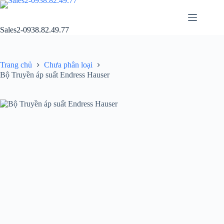
Chuyển
đến
phần
Sales2-0938.82.49.77
nội
dung
Trang chủ
Chưa phân loại
Bộ Truyền áp suất Endress Hauser