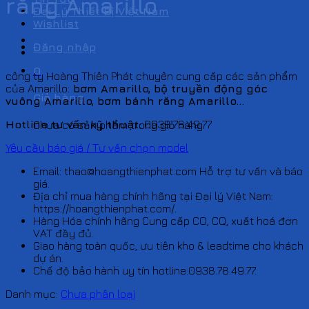
răng Amarillo
Đại Lý Thiết Bị Việt Nam
Wishlist
Đăng nhập
0
công ty Hoàng Thiên Phát chuyên cung cấp các sản phẩm
của Amarillo:
bơm Amarillo, bộ truyền động góc
Giỏ hàng
vuông Amarillo, bơm bánh răng Amarillo…
Hotline tư vấn kỹ thuật:
0938.78.49.77
Chưa có sản phẩm trong giỏ hàng.
Yêu cầu báo giá / Tư vấn chọn model
Email: thao@hoangthienphat.com Hỗ trợ tư vấn và báo
giá.
Địa chỉ mua hàng chính hãng tại Đại lý Việt Nam:
https://hoangthienphat.com/.
Hàng Hóa chính hãng Cung cấp CO, CQ, xuất hoá đơn
VAT đầy đủ.
Giao hàng toàn quốc, ưu tiên kho & leadtime cho khách
dự án.
Chế độ bảo hành uy tín hotline:0938.78.49.77.
Danh mục:
Chưa phân loại