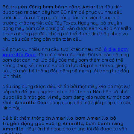
Bộ truyền động bơm bánh răng Amarillo
đầu tiên
được tạo ra cách đây hơn 80 năm để phục vụ nhu cầu
tưới tiêu của những người nông dân làm việc trong môi
trường khắc nghiệt của Tây Texas. Ngày nay, bộ truyền
động máy bơm của chúng tôi vẫn được sản xuất ở Amarillo,
Texas nhưng giờ đây chúng có thể được tìm thấy phục vụ
nhu cầu của nông dân trên toàn cầu.
Để phục vụ nhiều nhu cầu tưới khác nhau, mỗi
ổ đĩa bơm
Amarillo Gear
đều có nhiều cấu hình. Đối với các bộ máy
bơm đặt cạn, nơi lực đẩy của máy bơm thậm chí có thể
không đáng kể, nên có sự bố trí lực đẩy nhẹ. Đối với giếng
sâu, có một hệ thống đẩy nặng sẽ mang tải trọng lực đẩy
lớn nhất.
Nếu ứng dụng được điều khiển bởi một máy kéo, có một sự
sắp xếp để quay ngược lại do PTO tạo ra. Nếu hộp số phải
được lắp ở một góc, vì máy bơm đang kéo nước từ một con
kênh,
Amarillo Gear
cũng cung cấp một giải pháp cho cấu
hình này.
Để biết thêm thông tin
Amarillo
, bơm Amarillo
, bộ
truyền động góc vuông Amarillo
, bơm bánh răng
Amarillo
.
Hãy liên hệ ngay cho chúng tôi để được tư vấn
và hỗ trợ.