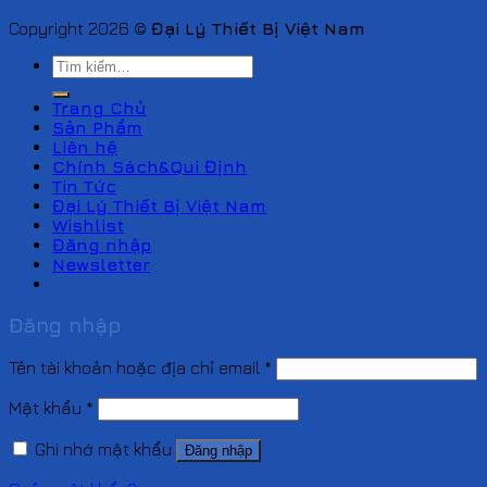
Copyright 2026 ©
Đại Lý Thiết Bị Việt Nam
Tìm
kiếm:
Trang Chủ
Sản Phẩm
Liên hệ
Chính Sách&Qui Định
Tin Tức
Đại Lý Thiết Bị Việt Nam
Wishlist
Đăng nhập
Newsletter
Đăng nhập
Tên tài khoản hoặc địa chỉ email
*
Mật khẩu
*
Ghi nhớ mật khẩu
Đăng nhập