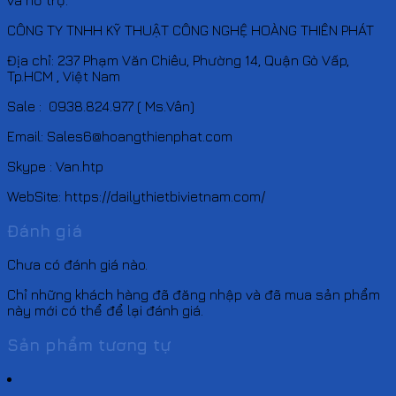
CÔNG TY TNHH KỸ THUẬT CÔNG NGHỆ HOÀNG THIÊN PHÁT
Địa chỉ: 237 Phạm Văn Chiêu, Phường 14, Quận Gò Vấp,
Tp.HCM , Việt Nam
Sale : 0938.824.977 ( Ms.Vân)
Email: Sales6@hoangthienphat.com
Skype : Van.htp
WebSite: https://dailythietbivietnam.com/
Đánh giá
Chưa có đánh giá nào.
Chỉ những khách hàng đã đăng nhập và đã mua sản phẩm
này mới có thể để lại đánh giá.
Sản phẩm tương tự