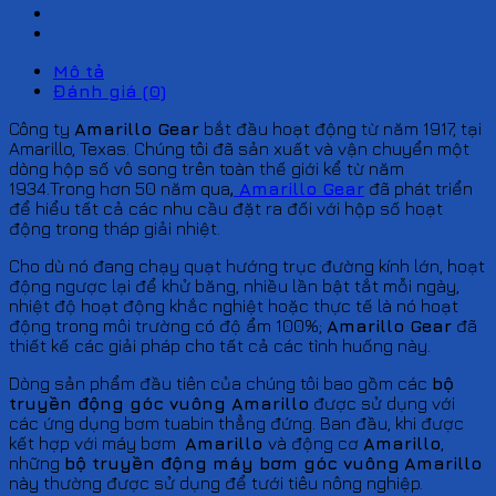
Mô tả
Đánh giá (0)
Công ty
Amarillo Gear
bắt đầu hoạt động từ năm 1917, tại
Amarillo, Texas. Chúng tôi đã sản xuất và vận chuyển một
dòng hộp số vô song trên toàn thế giới kể từ năm
1934.Trong hơn 50 năm qua
,
Amarillo Gear
đã phát triển
để hiểu tất cả các nhu cầu đặt ra đối với hộp số hoạt
động trong tháp giải nhiệt.
Cho dù nó đang chạy quạt hướng trục đường kính lớn, hoạt
động ngược lại để khử băng, nhiều lần bật tắt mỗi ngày,
nhiệt độ hoạt động khắc nghiệt hoặc thực tế là nó hoạt
động trong môi trường có độ ẩm 100%;
Amarillo Gear
đã
thiết kế các giải pháp cho tất cả các tình huống này.
Dòng sản phẩm đầu tiên của chúng tôi bao gồm các
bộ
truyền động góc vuông
Amarillo
được sử dụng với
các ứng dụng bơm tuabin thẳng đứng. Ban đầu, khi được
kết hợp với máy bơm
Amarillo
và động cơ
Amarillo
,
những
bộ truyền động máy bơm góc vuông
Amarillo
này thường được sử dụng để tưới tiêu nông nghiệp.