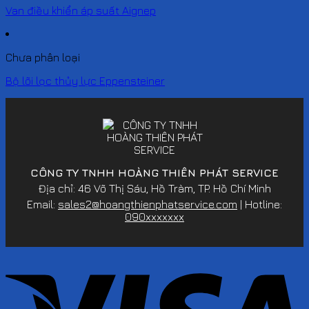
Van điều khiển áp suất Aignep
Chưa phân loại
Bộ lõi lọc thủy lực Eppensteiner
CÔNG TY TNHH HOÀNG THIÊN PHÁT SERVICE
Địa chỉ: 46 Võ Thị Sáu, Hồ Tràm, TP. Hồ Chí Minh
Email:
sales2@hoangthienphatservice.com
| Hotline:
090xxxxxxx