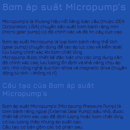
Bơm áp suất Micropump’s
Micropump’s là thương hiệu nổi tiếng toàn cầu (thuộc IDEX
Corporation, USA) chuyên sản xuất bơm bánh răng mini
(micro gear pump) có độ chính xác và độ tin cậy cực cao.
Bơm áp suất Micropump là loại bơm bánh răng thể tích
(gear pump) chuyên dùng để tạo áp lực cao và kiểm soát
lưu lượng chính xác khi bơm chất lỏng.
Micropump được thiết kế đặc biệt cho các ứng dụng cần
độ chính xác cao, lưu lượng ổn định và khả năng chịu áp
lớn, nhờ công nghệ suction-shoe và magnetic drive (truyền
động từ tính – không rò rỉ).
Cấu tạo của Bơm áp suất
Micropump’s
Bơm áp suất Micropump’s (Micropump Pressure Pump) là
bơm bánh răng ngoại (External Gear Pump) siêu nhỏ, được
thiết kế chính xác cao để định lượng hoặc bơm chất lỏng
có lưu lượng thấp nhưng áp suất cao.
Cấu tạo cơ bản gồm các bộ phận sau: