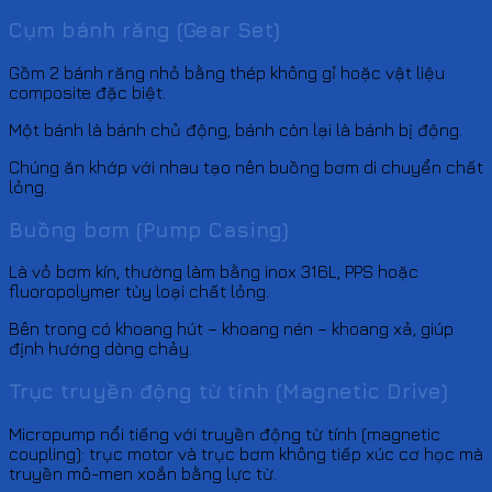
Cụm bánh răng (Gear Set)
Gồm 2 bánh răng nhỏ bằng thép không gỉ hoặc vật liệu
composite đặc biệt.
Một bánh là bánh chủ động, bánh còn lại là bánh bị động.
Chúng ăn khớp với nhau tạo nên buồng bơm di chuyển chất
lỏng.
Buồng bơm (Pump Casing)
Là vỏ bơm kín, thường làm bằng inox 316L, PPS hoặc
fluoropolymer tùy loại chất lỏng.
Bên trong có khoang hút – khoang nén – khoang xả, giúp
định hướng dòng chảy.
Trục truyền động từ tính (Magnetic Drive)
Micropump nổi tiếng với truyền động từ tính (magnetic
coupling): trục motor và trục bơm không tiếp xúc cơ học mà
truyền mô-men xoắn bằng lực từ.