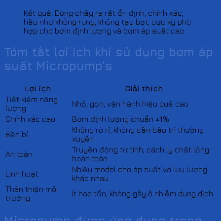
Kết quả: Dòng chảy ra rất ổn định, chính xác,
hầu như không rung, không tạo bọt, cực kỳ phù
hợp cho bơm định lượng và bơm áp suất cao.
Tóm tắt lợi ích khi sử dụng bơm áp
suất Micropump’s
Lợi ích
Giải thích
Tiết kiệm năng
Nhỏ, gọn, vận hành hiệu quả cao
lượng
Chính xác cao
Bơm định lượng chuẩn ±1%
Không rò rỉ, không cần bảo trì thường
Bền bỉ
xuyên
Truyền động từ tính, cách ly chất lỏng
An toàn
hoàn toàn
Nhiều model cho áp suất và lưu lượng
Linh hoạt
khác nhau
Thân thiện môi
Ít hao tổn, không gây ô nhiễm dung dịch
trường
Micropump được ứng dụng trong