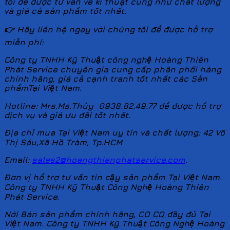
tôi để được tư vấn về kĩ thuật cũng như chất lượng
và giá cả sản phẩm tốt nhất.
👉 Hãy liên hệ ngay với chúng tôi để được hỗ trợ
miễn phí:
Công ty TNHH Kỹ Thuật công nghệ Hoàng Thiên
Phát
Service chuyên gia cung cấp phân phối hàng
chính hãng, giá cả cạnh tranh tốt nhất các Sản
phẩmTại Việt Nam.
Hotline: Mrs.Ms.Thủy 0938.82.49.77 để được hổ trợ
dịch vụ và giá ưu đãi tốt nhất.
Địa chỉ mua Tại Việt Nam uy tín và chất lượng: 42 Võ
Thị Sáu,Xã Hồ Tràm, Tp.HCM
Email:
sales2@hoangthienphatservice.com
.
Đơn vị hổ trợ tư vấn tin cậy sản phẩm Tại Việt Nam.
Công ty TNHH Kỹ Thuật Công Nghệ Hoàng Thiên
Phát
Service.
Nới Bán sản phẩm chính hãng, CO CQ đầy đủ Tại
Việt Nam. Công ty TNHH Kỹ Thuật Công Nghệ Hoàng