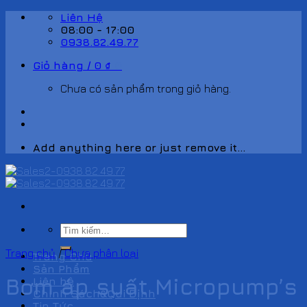
Skip
Liên Hệ
to
08:00 - 17:00
content
0938.82.49.77
Giỏ hàng /
0
₫
0
Chưa có sản phẩm trong giỏ hàng.
Add anything here or just remove it...
Tìm
kiếm:
Trang chủ
/
Chưa phân loại
Trang Chủ
Sản Phẩm
Bơm áp suất Micropump’s
Liên hệ
Chính Sách&Qui Định
Tin Tức