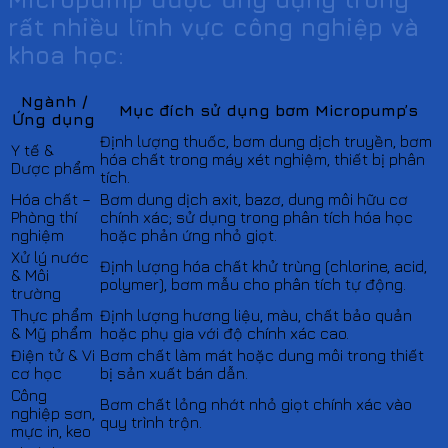
rất nhiều lĩnh vực công nghiệp và
khoa học:
Ngành /
Mục đích sử dụng bơm Micropump’s
Ứng dụng
Định lượng thuốc, bơm dung dịch truyền, bơm
Y tế &
hóa chất trong máy xét nghiệm, thiết bị phân
Dược phẩm
tích.
Hóa chất –
Bơm dung dịch axit, bazơ, dung môi hữu cơ
Phòng thí
chính xác; sử dụng trong phân tích hóa học
nghiệm
hoặc phản ứng nhỏ giọt.
Xử lý nước
Định lượng hóa chất khử trùng (chlorine, acid,
& Môi
polymer), bơm mẫu cho phân tích tự động.
trường
Thực phẩm
Định lượng hương liệu, màu, chất bảo quản
& Mỹ phẩm
hoặc phụ gia với độ chính xác cao.
Điện tử & Vi
Bơm chất làm mát hoặc dung môi trong thiết
cơ học
bị sản xuất bán dẫn.
Công
Bơm chất lỏng nhớt nhỏ giọt chính xác vào
nghiệp sơn,
quy trình trộn.
mực in, keo