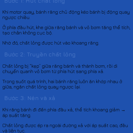
Bước 1: Hút chất lỏng
Khi motor quay, bánh răng chủ động kéo bánh bị động quay
ngược chiều.
Ở phía đầu hút, khe giữa răng bánh và vỏ bơm tăng thể tích,
tạo chân không cục bộ.
Nhờ đó, chất lỏng được hút vào khoang răng.
Bước 2: Truyền chất lỏng
Chất lỏng bị “kẹp” giữa răng bánh và thành bơm, rồi di
chuyển quanh vỏ bơm từ phía hút sang phía xả.
Trong suốt quá trình, hai bánh răng luôn ăn khớp nhau ở
giữa, ngăn chất lỏng quay ngược lại.
Bước 3: Nén và xả
Khi răng bánh đi đến phía đầu xả, thể tích khoang giảm →
áp suất tăng.
Chất lỏng được ép ra ngoài đường xả với áp suất cao, đều
và liên tục.