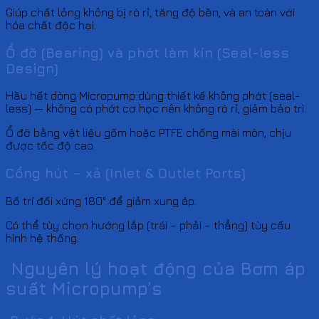
Giúp chất lỏng không bị rò rỉ, tăng độ bền, và an toàn với
hóa chất độc hại.
Ổ đỡ (Bearing) và phớt làm kín (Seal-less
Design)
Hầu hết dòng Micropump dùng thiết kế không phớt (seal-
less) — không có phớt cơ học nên không rò rỉ, giảm bảo trì.
Ổ đỡ bằng vật liệu gốm hoặc PTFE chống mài mòn, chịu
được tốc độ cao.
Cổng hút – xả (Inlet & Outlet Ports)
Bố trí đối xứng 180° để giảm xung áp.
Có thể tùy chọn hướng lắp (trái – phải – thẳng) tùy cấu
hình hệ thống.
Nguyên lý hoạt động của Bơm áp
suất Micropump’s