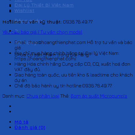
Đại Lý Thiết Bị Việt Nam
Wishlist
Đăng nhập
Hotline tư vấn kỹ thuật:
0938.78.49.77
0
Yêu cầu báo giá / Tư vấn chọn model
Email: thao@hoangthienphat.com Hỗ trợ tư vấn và báo
Giỏ hàng
giá.
Địa chỉ mua hàng chính hãng tại Đại lý Việt Nam:
Chưa có sản phẩm trong giỏ hàng.
https://hoangthienphat.com/.
Hàng Hóa chính hãng Cung cấp CO, CQ, xuất hoá đơn
VAT đầy đủ.
Giao hàng toàn quốc, ưu tiên kho & leadtime cho khách
dự án.
Chế độ bảo hành uy tín hotline:0938.78.49.77.
Danh mục:
Chưa phân loại
Thẻ:
Bơm áp suất Micropump's
Mô tả
Đánh giá (0)