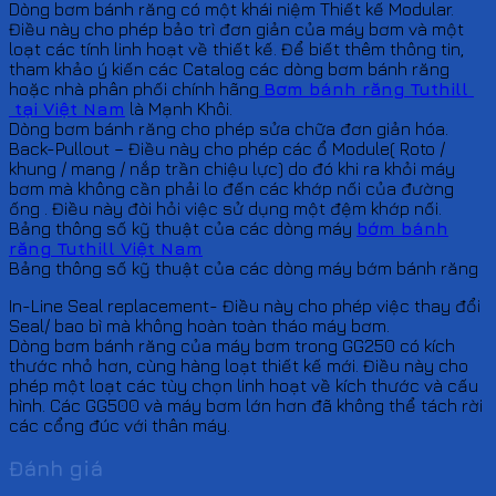
Dòng bơm bánh răng có một khái niệm Thiết kế Modular.
Điều này cho phép bảo trì đơn giản của máy bơm và một
loạt các tính linh hoạt về thiết kế. Để biết thêm thông tin,
tham khảo ý kiến ​​các Catalog các dòng bơm bánh răng
hoặc nhà phân phối chính hãng
Bơm bánh răng Tuthill
tại Việt Nam
là Mạnh Khôi.
Dòng bơm bánh răng cho phép sửa chữa đơn giản hóa.
Back-Pullout – Điều này cho phép các ổ Module( Roto /
khung / mang / nắp trần chiệu lực) do đó khi ra khỏi máy
bơm mà không cần phải lo đến các khớp nối của đường
ống . Điều này đòi hỏi việc sử dụng một đệm khớp nối.
Bảng thông số kỹ thuật của các dòng máy
bớm bánh
răng Tuthill Việt Nam
Bảng thông số kỹ thuật của các dòng máy bớm bánh răng
In-Line Seal replacement- Điều này cho phép việc thay đổi
Seal/ bao bì mà không hoàn toàn tháo máy bơm.
Dòng bơm bánh răng của máy bơm trong GG250 có kích
thước nhỏ hơn, cùng hàng loạt thiết kế mới. Điều này cho
phép một loạt các tùy chọn linh hoạt về kích thước và cấu
hình. Các GG500 và máy bơm lớn hơn đã không thể tách rời
các cổng đúc với thân máy.
Đánh giá