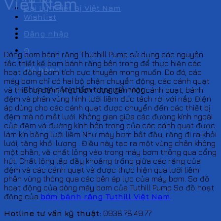
Việt Nam
Đại Lý Thiết Bị Việt Nam
Wishlist
Đăng nhập
0
Dòng bơm bánh răng Thuthill Pump sử dụng các nguyên
tắc thiết kế bơm bánh răng bên trong để thực hiện các
Giỏ hàng
hoạt động bơm tích cực thuyên mong muốn. Do đó, các
máy bơm chỉ có hai bộ phận chuyển động, các cánh quạt
Chưa có sản phẩm trong giỏ hàng.
và thiết bị đệm. Việc bơm dựa trên một cánh quạt, bánh
đệm và phân vùng hình lưỡi liềm đúc tách rời với nắp. Điện
áp dùng cho các cánh quạt được chuyển đến các thiết bị
đệm mà nó mắt lưới. Không gian giữa các đường kính ngoài
của đệm và đường kính bên trong của các cánh quạt được
làm kín bằng lưỡi liềm Như máy bơm bắt đầu, răng đi ra khỏi
lưới, tăng khối lượng . Điều này tạo ra một vùng chân không
một phần, vẽ chất lỏng vào trong máy bơm thông qua cổng
hút. Chất lỏng lấp đầy khoảng trống giữa các răng của
đệm và các cánh quạt và được thực hiện qua lưỡi liềm
phân vùng thông qua các bên áp lực của máy bơm. Sơ đồ
hoạt động của dòng máy bơm của Tuthill Pump Sơ đồ hoạt
động của
bớm bánh răng Tuthill Việt Nam
Hotline tư vấn kỹ thuật:
0938.78.49.77