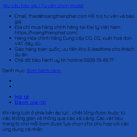
Yêu cầu báo giá / Tư vấn chọn model
Email: thao@hoangthienphat.com Hỗ trợ tư vấn và báo
giá.
Địa chỉ mua hàng chính hãng tại Đại lý Việt Nam:
https://hoangthienphat.com/.
Hàng Hóa chính hãng Cung cấp CO, CQ, xuất hoá đơn
VAT đầy đủ.
Giao hàng toàn quốc, ưu tiên kho & leadtime cho khách
dự án.
Chế độ bảo hành uy tín hotline:0938.78.49.77.
Danh mục:
Bơm bánh răng
Mô tả
Đánh giá (0)
Khi răng lưới ở phía bên áp lực , chất lỏng được buộc từ
các không gian và thông qua các xả cảng. Các vật liệu
trang bị cho mỗi bơm được lựa chọn cho phù hợp với các
ứng dụng cá nhân