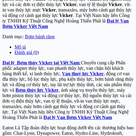
lực và các đơn vị điện thủy lực
Vicker
, van tỷ lệ thuận
Vicker
, vít-
in van thủy lực mực
Vicker
, transaxles, máy bơm cánh gạt thủy lực
và động cơ cánh gạt thủy lực
Vicker
. Tại Việt Nam hãy liên Công
ty TNHH Kỹ Thuật Công Nghệ Hoàng Thiên Phát là
Đại lý Van
Bơm Vicker Việt Nam
Danh mục:
Bơm bánh răng
Mô tả
Đánh giá (0)
Đại lý Bơm thủy Vicker tại Việt Nam
Chuyên cung cấp Phân
phối: adapter thủy lực, van phanh thủy lực, van chặn hội khách
hàng thiết kế, xi lanh thủy lực,
Van thuỷ lực Vicker
, động cơ van
đĩa thủy lực, bộ lọc thủy lực, phụ kiện thủy lực, bơm bánh răng thủy
lực và động cơ thủy lực, tay lái trợ lực thủy tĩnh, các sản phẩm thủy
lực và
Bơm thủy lực Vicker
, ánh sáng vụ truyền thủy lực, máy
bơm piston thủy lực và động cơ thủy lực, Bộ nguồn thủy lực và các
đơn vị điện thủy lực, van tỷ lệ thuận, vít-in van thủy lực mực,
transaxles, máy bơm cánh gạt thủy lực và động cơ cánh gạt thủy
lực. Tại Việt Nam hãy liên Công ty TNHH Kỹ Thuật Công Nghệ
Hoàng Thiên Phát là
Đại lý Van Bơm Vicker Việt Nam
Eaton Là Tập đoàn điện lực hoạt động dưới tên các thương hiệu bao
gồm: Char-Lynn, Dynapower, Eaton, Hydro-Line, Hydrokraft,