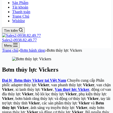
Sản Phẩm
Tài khoản
Thanh toán
Trang Chủ
Wishlist
Tìm kiếm
Sales2-0938.82.49.77
Menu
Trang chủ
Bơm bánh răng
Bơm thủy lực Vickers
Bơm thủy lực Vickers
Đại lý Bơm thủy Vicker tại Việt Nam
Chuyên cung cấp Phân
phối: adapter thủy lực
Vicker
, van phanh thủy lực
Vicker
, van chặn
Vicker
, xi lanh thủy lực
Vicker
,
Va
n thuỷ lực Vicker
,
động cơ van
đĩa thủy lực
Vicker
, bộ lỏi lọc thủy lực
Vicker
, phụ kiện thủy lực
Vicker
, bơm bánh răng thủy lực và động cơ thủy lực
Vicker
, tay lái
trợ lực thủy tĩnh
Vicker
, các sản phẩm thủy lực
Vicker
và
Bơm
thủy lực Vicker
, ánh sáng vụ truyền thủy lực
Vicker
, máy bơm
piston thủy lực
Vicker
và động cơ thủy lực
Vicker
, Bộ nguồn thủy