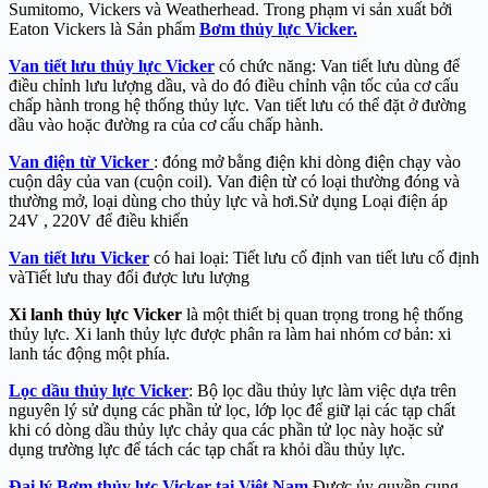
Sumitomo, Vickers và Weatherhead. Trong phạm vi sản xuất bởi
Eaton Vickers là Sản phẩm
Bơm thủy lực Vicker
.
Van tiết lưu thủy lực Vicker
có chức năng: Van tiết lưu dùng để
điều chỉnh lưu lượng dầu, và do đó điều chỉnh vận tốc của cơ cấu
chấp hành trong hệ thống thủy lực. Van tiết lưu có thể đặt ở đường
dầu vào hoặc đường ra của cơ cấu chấp hành.
Van điện từ Vicker
: đóng mở bằng điện khi dòng điện chạy vào
cuộn dây của van (cuộn coil). Van điện từ có loại thường đóng và
thường mở, loại dùng cho thủy lực và hơi.Sử dụng Loại điện áp
24V , 220V để điều khiển
Van tiết lưu Vicker
có hai loại: Tiết lưu cố định van tiết lưu cố định
vàTiết lưu thay đổi được lưu lượng
Xi lanh thủy lực Vicker
là một thiết bị quan trọng trong hệ thống
thủy lực. Xi lanh thủy lực được phân ra làm hai nhóm cơ bản: xi
lanh tác động một phía.
Lọc dầu thủy lực Vicker
: Bộ lọc dầu thủy lực làm việc dựa trên
nguyên lý sử dụng các phần tử lọc, lớp lọc để giữ lại các tạp chất
khi có dòng dầu thủy lực chảy qua các phần tử lọc này hoặc sử
dụng trường lực để tách các tạp chất ra khỏi dầu thủy lực.
Đại lý Bơm thủy lực Vicker tại Việt Nam
Được ủy quyền cung