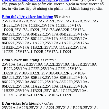
cấp, phân phối các sản phẩm của Vicker. Ngoài ra được Vicker hổ
trợ, tư vấn trực tiếp về những sản phẩm, mà khách hàng yêu cầu.
Bơm thủy lực vicker lưu lượng
55 cc/rev :
25V17A-1A22R,25V17A-1A22L,25V17A-1B22R,25V17A-
1B22L,25V17A-1C22R,25V17A-1C22L,25V17A-
1D22R,25V17A-1D22L,25V17A-86A22R,25V17A-
86A22L,25V17A-86B22R,25V17A-86B22L,25V17A-
86C22R,25V17A-86C22L,25V17A-86D22R,25V17A-
86D22L,25V17A-11A22R,25V17A-11A22L,25V17A-
11B22R,25V17A-11B22L,25V17A-11C22R,25V17A-
11C22L,25V17A-11D22R,25V17A-11D22L
Bơm Vicker lưu lượng
33 cc/rev :
25V10A-1A22R,25V10A-1A22L,25V10A-1B22R,25V10A-
1B22L,25V10A-1C22R,25V10A-1C22L,25V10A-
1D22R,25V10A-1D22L,25V10A-86A22R,25V10A-
86A22L,25V10A-86B22R,25V10A-86B22L,25V10A-
86C22R,25V10A-86C22L,25V10A-86D22R,25V10A-
86D22L,25V10A-11A22R,25V10A-11A22L,25V10A-
11B22R,25V10A-11B22L,25V10A-11C22R,25V10A-
11C22L,25V10A-11D22R,25V10A-11D22L
Bơm vicker lưu lượng
67 cc/rev :
25V21A-1A22R,25V21A-1A22L,25V21A-1B22R,25V21A-