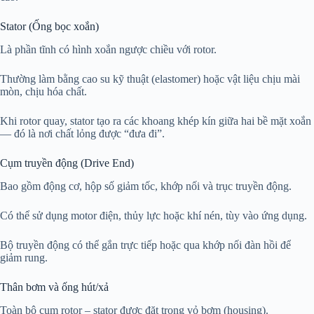
Stator (Ống bọc xoắn)
Là phần tĩnh có hình xoắn ngược chiều với rotor.
Thường làm bằng cao su kỹ thuật (elastomer) hoặc vật liệu chịu mài
mòn, chịu hóa chất.
Khi rotor quay, stator tạo ra các khoang khép kín giữa hai bề mặt xoắn
— đó là nơi chất lỏng được “đưa đi”.
Cụm truyền động (Drive End)
Bao gồm động cơ, hộp số giảm tốc, khớp nối và trục truyền động.
Có thể sử dụng motor điện, thủy lực hoặc khí nén, tùy vào ứng dụng.
Bộ truyền động có thể gắn trực tiếp hoặc qua khớp nối đàn hồi để
giảm rung.
Thân bơm và ống hút/xả
Toàn bộ cụm rotor – stator được đặt trong vỏ bơm (housing).