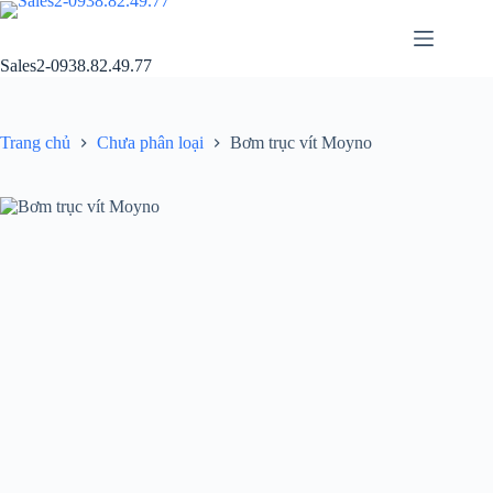
Chuyển
đến
phần
Sales2-0938.82.49.77
nội
dung
Trang chủ
Chưa phân loại
Bơm trục vít Moyno