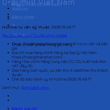
Graymill Viet Nam
Đại Lý Thiết Bị Việt Nam
Wishlist
Đăng nhập
0
Hotline tư vấn kỹ thuật:
0938.78.49.77
Giỏ hàng
Yêu cầu báo giá / Tư vấn chọn model
Email: thao@hoangthienphat.com Hỗ trợ tư vấn và báo
Chưa có sản phẩm trong giỏ hàng.
giá.
Địa chỉ mua hàng chính hãng tại Đại lý Việt Nam:
https://hoangthienphat.com/.
Hàng Hóa chính hãng Cung cấp CO, CQ, xuất hoá đơn
VAT đầy đủ.
Giao hàng toàn quốc, ưu tiên kho & leadtime cho khách
dự án.
Chế độ bảo hành uy tín hotline:0938.78.49.77.
Danh mục:
Bơm bánh răng
Đánh giá (0)