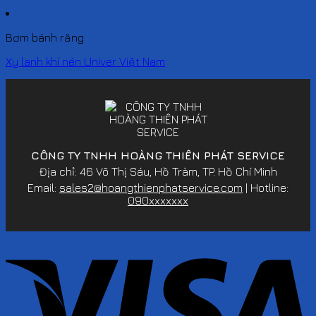
Bơm bánh răng
Xy lanh khí nén Univer Việt Nam
CÔNG TY TNHH HOÀNG THIÊN PHÁT SERVICE
Địa chỉ: 46 Võ Thị Sáu, Hồ Tràm, TP. Hồ Chí Minh
Email:
sales2@hoangthienphatservice.com
| Hotline:
090xxxxxxx