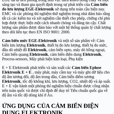
sáng tạo và tham gia quyết định trong sự phát triển của
Cảm biến
đo lưu lượng EGE-Elektronik
sử dụng trên toàn cầu hiện nay.
EMC và các phòng thí nghiệm thử nghiệm trong nhà đảm bảo rằng
tất cả các kiểm tra và xét nghiệm cần thiết cho phép, chứng chỉ phù
hợp được thực hiện một cách nhanh chóng và đáng tin cậy. Chất
lượng sản phẩm được đảm bảo với một hệ thống quản lý chất lượng
theo dõi liên tục theo EN ISO 9001: 2000.
Cảm biến mức EGE-Elektronik
và một số sản phẩm về: Cảm
biến lưu lượng
Elektronik
, thiết bị đo lưu lượng, thiết bị đo mức,
đầu dò nhiệt đô
Elektronik
, cảm biến opto, máy dò hồng ngoại,
Cảm biến quang
Elektronik
, cảm biến điện dung
Elektronik
,
Process-sensors, Máy phát hiện kim loại, Phụ kiện
E + E Elektronik phát triển và sản xuất các
Cảm biến Epluse
Elektronik E + E
, máy phát, máy cầm tay và máy ghi dữ liệu cho
độ ẩm tương đối, độ ẩm trong dầu, Cảm biến điểm sương
Elektronik
, tốc độ không khí, lưu lượng, CO2, nhiệt độ và áp suất.
E + E vận hành một phòng thí nghiệm hiệu chuẩn được công nhận
trên toàn quốc và được chỉ định để duy trì Tiêu chuẩn quốc gia về
độ ẩm và tốc độ dòng khí ở Áo.
ỨNG DỤNG CỦA CẢM BIẾN ĐIỆN
DUNG ELEKTRONIK