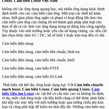
Leuze
,
Cảm biến Leuze
Việt Nam
không chỉ các ứng dụng quang học, mà nhiều ứng dụng khác được
định trước cho các cảm biến cảm ứng. Một loạt các thiết kế khác
nhau, thời gian phản ứng ngắn và phạm vi hoạt động lớn làm cho
cảm biến cảm ứng của chúng tôi trở thành giải pháp phù hợp cho
thực tế tất cả các lĩnh vực ứng dụng trong tự động hóa công nghiệp.
Tùy thuộc vào môi trường hoặc yêu cầu sử dụng chúng, các tiêu chí
lựa chọn khác như AC / DC, hệ số khử 1 hoặc kim loại đều có sẵn
Cảm biến điện dung:
Cảm biến điện dung, cảm biến tiêu chuẩn, hình trụ
Cảm biến điện dung, cảm biến tiêu chuẩn, khối
Cảm biến điện dung, cảm biến PTFE
Cảm biến điện dung, cảm biến IO-Link
Phát hiện vật thể rắn, lỏng hoặc dạng hạt. Với
Cảm biến chuyển
mạch leuze, Cảm biến Leuze, Cảm biến quang Leuze,
Cảm
biến Siêu âm Leuze
các vật thể có cấu trúc cao và không ổn định,
ví dụ, mức chất lỏng hoặc vật liệu khối cũng có thể được phát hiện
khi tiếp xúc trực tiếp với môi trường hoặc qua tường chứa phi kim
loại và cũng phù hợp để kiểm tra tính đầy đủ. Những cảm biến này