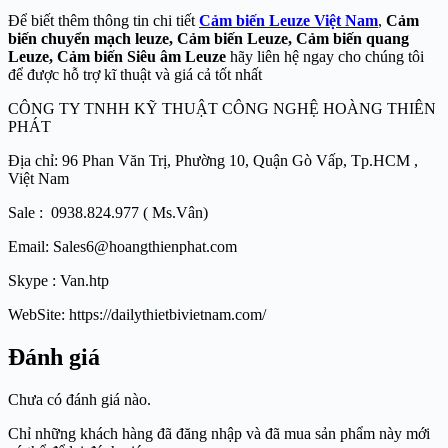
Để biết thêm thông tin chi tiết
Cảm biến Leuze Việt Nam
,
Cảm
biến chuyển mạch leuze, Cảm biến Leuze, Cảm biến quang
Leuze, Cảm biến Siêu âm Leuze
hãy liên hệ ngay cho chúng tôi
để được hỗ trợ kĩ thuật và giá cả tốt nhất
CÔNG TY TNHH KỸ THUẬT CÔNG NGHỆ HOÀNG THIÊN
PHÁT
Địa chỉ: 96 Phan Văn Trị, Phường 10, Quận Gò Vấp, Tp.HCM ,
Việt Nam
Sale : 0938.824.977 ( Ms.Vân)
Email: Sales6@hoangthienphat.com
Skype : Van.htp
WebSite: https://dailythietbivietnam.com/
Đánh giá
Chưa có đánh giá nào.
Chỉ những khách hàng đã đăng nhập và đã mua sản phẩm này mới