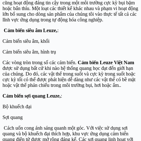
cũng hoạt động đáng tin cậy trong một môi trường cực kỳ bụi bặm
hoặc bẩn thỉu. Một loạt các thiết kế khác nhau và phạm vi hoạt động
lớn bổ sung cho dòng sản phẩm của chúng tôi vào thực tế tất cả các
lĩnh vực ứng dụng trong tự động hóa công nghiệp.
Cảm biến siêu âm
Leuze,
:
Cảm biến siêu âm, khối
Cảm biến siêu âm, hình trụ
Các vòng tròn trong số các cảm biến.
Cảm biến Leuze
Việt Nam
được sử dụng bất cứ khi nào hệ thống quang học đạt đến giới hạn
của chúng. Do đó, các vật thể trong suốt và cực kỳ trong suốt hoặc
cực kỳ tối có thể được phát hiện dễ dàng như các vật thể có bề mặt
hoặc vật thể phản chiếu trong môi trường bụi, hơi hoặc ẩm..
Cảm biến sợi quang
Leuze,
:
Bộ khuếch đại
Sợi quang
Cách uốn cong ánh sáng quanh một góc. Với việc sử dụng sợi
quang và bộ khuếch đại thích hợp, khu vực ứng dụng cảm biến
quang điện tử được mở rộng đáng kể. Các sợi quang linh hoạt với