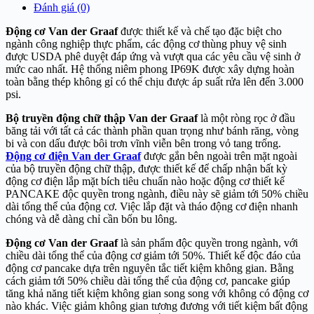
Đánh giá (0)
Động cơ Van der Graaf
được thiết kế và chế tạo đặc biệt cho
ngành công nghiệp thực phẩm, các động cơ thùng phuy vệ sinh
được USDA phê duyệt đáp ứng và vượt qua các yêu cầu vệ sinh ở
mức cao nhất. Hệ thống niêm phong IP69K được xây dựng hoàn
toàn bằng thép không gỉ có thể chịu được áp suất rửa lên đến 3.000
psi.
Bộ truyền động chữ thập
Van der Graaf
là một ròng rọc ở đầu
băng tải với tất cả các thành phần quan trọng như bánh răng, vòng
bi và con dấu được bôi trơn vĩnh viễn bên trong vỏ tang trống.
Động cơ điện Van der Graaf
được gắn bên ngoài trên mặt ngoài
của bộ truyền động chữ thập, được thiết kế để chấp nhận bất kỳ
động cơ điện lắp mặt bích tiêu chuẩn nào hoặc động cơ thiết kế
PANCAKE độc quyền trong ngành, điều này sẽ giảm tới 50% chiều
dài tổng thể của động cơ. Việc lắp đặt và tháo động cơ điện nhanh
chóng và dễ dàng chỉ cần bốn bu lông.
Động cơ Van der Graaf
là sản phẩm độc quyền trong ngành, với
chiều dài tổng thể của động cơ giảm tới 50%. Thiết kế độc đáo của
động cơ pancake dựa trên nguyên tắc tiết kiệm không gian. Bằng
cách giảm tới 50% chiều dài tổng thể của động cơ, pancake giúp
tăng khả năng tiết kiệm không gian song song với không có động cơ
nào khác. Việc giảm không gian tương đương với tiết kiệm bất động