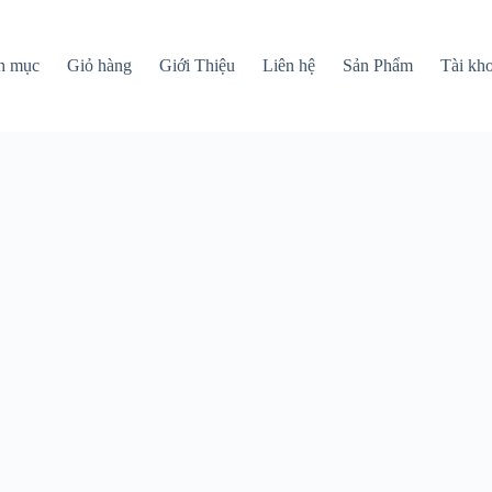
h mục
Giỏ hàng
Giới Thiệu
Liên hệ
Sản Phẩm
Tài kh