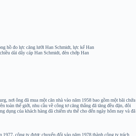
ng hồ đo lực căng lưới Han Schmidt, lực kế Han
chiều dài dây cáp Han Schmidt, đèn chớp Han
iburg, nơi ông đã mua một căn nhà vào năm 1958 bao gồm một bãi chứa
ên toàn thế giới, nhu cầu về công tơ căng thẳng đã tăng đều đặn, đôi
ho ứng dụng của khách hàng đã chiếm ưu thế cho đến ngày hôm nay và đã
năm 1977, công ty được chuyển đổi vào năm 1978 thành công ty trách