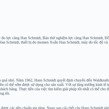
y đo lực căng Han Schmidt, Bàn thử nghiệm lực căng Han Schmidt, Đồ
Han Schmidt, thiết bị đo momen Xoắn Han Schmidt, máy đo tốc độ và 
ở nên quá nhỏ. Năm 1962, Hans Schmidt quyết định chuyển đến Waldkra
ên có thể sớm được sử dụng cho sản xuất. Với sự tăng trưởng kinh tế tr
g khách hàng. Thực tiễn của việc tìm kiếm giải pháp tốt nhất có thể c
ng tôi.
ạt được các tiêu chuẩn gia tăng. Ngay sau cái chết của Hans Schmidt 