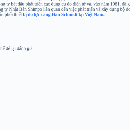
 ty bắt đầu phát triển các dụng cụ đo điện tử và, vào năm 1981, đã gi
 ty Nhật Bản Shimpo liên quan đến việc phát triển và xây dựng bộ đo c
n phối thiết
bị đo lực căng Han Schmidt tại Việt Nam
.
ể để lại đánh giá.