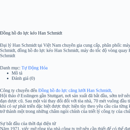
Đồng hồ đo lực kéo Han Schmidt
Đại lý Han Schmidt tại Việt Nam chuyên gia cung cấp, phân phối: má
Schmidt, đồng hồ đo lực kéo Han Schmidt, máy đo tốc độ vòng quay 
Schmidt
Danh mục:
Tự Động Hóa
Mô tả
Đánh giá (0)
Công ty chuyển đến
Đồng hồ đo lực căng lưới Han Schmidt,
Hội thảo ở Esslingen gần Stuttgart, nơi sản xuất đã bắt đầu, sớm tr
đạn dược cũ. Sau một vài thay đổi đối với tòa nhà, 70 mét vuông đầu ti
khi có sự phát triển đặc biệt được thực hiện tùy theo yêu cầu của từn
trở thành một trong những châm ngòi chính của triết lý công ty của chú
Sự bắt đầu của thời đại điện tử
Năm 1971, việc mở rộng tòa nhà công ty trở nên cần thiết để có thể đ