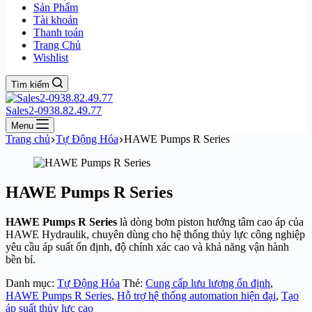
Sản Phẩm
Tài khoản
Thanh toán
Trang Chủ
Wishlist
Tìm kiếm
Sales2-0938.82.49.77
Menu
Trang chủ
Tự Động Hóa
HAWE Pumps R Series
HAWE Pumps R Series
HAWE Pumps R Series
là dòng bơm piston hướng tâm cao áp của
HAWE Hydraulik
, chuyên dùng cho hệ thống thủy lực công nghiệp
yêu cầu áp suất ổn định, độ chính xác cao và khả năng vận hành
bền bỉ.
Danh mục:
Tự Động Hóa
Thẻ:
Cung cấp lưu lượng ổn định
,
HAWE Pumps R Series
,
Hỗ trợ hệ thống automation hiện đại
,
Tạo
áp suất thủy lực cao