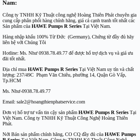
Nam:
Công ty TNHH Kỹ Thuật công nghệ Hoàng Thiên Phát chuyên gia
cung cấp phân phối hàng chính hãng, giá cả cạnh tranh tốt nhất các
Sản phẩm của
HAWE Pumps R Series
Tại Việt Nam.
Hàng nhập khẩu 100% Từ Đức (Germany), Chứng từ đầy đủ hãy
liên hệ với Chúng Tôi
Hotline: Ms. Như 0938.78.49.77 để được hổ trợ dịch vụ và giá ưu
đãi tốt nhất.
Địa chỉ mua
HAWE Pumps R Series
Tại Việt Nam uy tín và chất
lượng: 237/49C Phạm Văn Chiêu, phường 14, Quận Gò Vấp,
Tp.HCM
Ms. Như-0938.78.49.77
Email: sale2@hoangthienphatservice.com
Đơn vị hổ trợ tư vấn tin cậy sản phẩm
HAWE Pumps R Series
Tại
Việt Nam. Công ty TNHH Kỹ Thuật Công Nghệ Hoàng Thiên
Phát.
Nới Bán sản phẩm chính hãng, CO CQ đầy đủ của
HAWE Pumps
R Series
Tại Việt Nam. Công ty TNHH Kỹ Thuật Công Nghệ