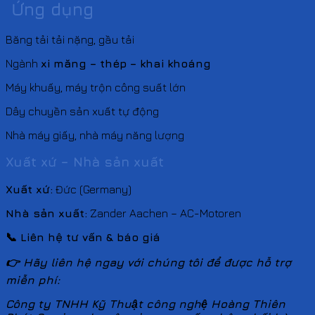
Ứng dụng
Băng tải tải nặng, gầu tải
Ngành
xi măng – thép – khai khoáng
Máy khuấy, máy trộn công suất lớn
Dây chuyền sản xuất tự động
Nhà máy giấy, nhà máy năng lượng
Xuất xứ – Nhà sản xuất
Xuất xứ:
Đức (Germany)
Nhà sản xuất:
Zander Aachen – AC-Motoren
📞
Liên hệ tư vấn & báo giá
👉 Hãy liên hệ ngay với chúng tôi để được hỗ trợ
miễn phí:
Công ty TNHH Kỹ Thuật công nghệ Hoàng Thiên