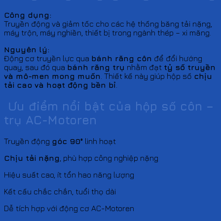
Công dụng:
Truyền động và giảm tốc cho các hệ thống băng tải nặng,
máy trộn, máy nghiền, thiết bị trong ngành thép – xi măng.
Nguyên lý:
Động cơ truyền lực qua
bánh răng côn
để đổi hướng
quay, sau đó qua
bánh răng trụ
nhằm đạt
tỷ số truyền
và mô-men mong muốn
. Thiết kế này giúp hộp số
chịu
tải cao và hoạt động bền bỉ
.
Ưu điểm nổi bật của hộp số côn –
trụ AC-Motoren
Truyền động
góc 90°
linh hoạt
Chịu tải nặng
, phù hợp công nghiệp nặng
Hiệu suất cao, ít tổn hao năng lượng
Kết cấu chắc chắn, tuổi thọ dài
Dễ tích hợp với động cơ AC-Motoren