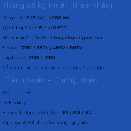
Thông số kỹ thuật (tham khảo)
Công suất:
0.18 kW – >200 kW
Tỷ số truyền:
i = 5 ~ >10.000
Mô-men xoắn: lên đến
hàng chục nghìn Nm
Điện áp:
220V / 380V / 400V / 690V
Cấp bảo vệ:
IP55 – IP65
Kiểu lắp: chân đế, mặt bích, trục rỗng / trục đặc
Tiêu chuẩn – Chứng nhận
IEC – DIN – ISO
CE Marking
Hiệu suất động cơ kết hợp:
IE2 / IE3 / IE4
Tùy chọn
ATEX
cho môi trường nguy hiểm