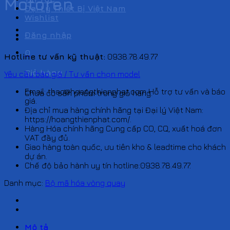
Motoren
Đại Lý Thiết Bị Việt Nam
Wishlist
Đăng nhập
0
Hotline tư vấn kỹ thuật:
0938.78.49.77
Giỏ hàng
Yêu cầu báo giá / Tư vấn chọn model
Email: thao@hoangthienphat.com Hỗ trợ tư vấn và báo
Chưa có sản phẩm trong giỏ hàng.
giá.
Địa chỉ mua hàng chính hãng tại Đại lý Việt Nam:
https://hoangthienphat.com/.
Hàng Hóa chính hãng Cung cấp CO, CQ, xuất hoá đơn
VAT đầy đủ.
Giao hàng toàn quốc, ưu tiên kho & leadtime cho khách
dự án.
Chế độ bảo hành uy tín hotline:0938.78.49.77.
Danh mục:
Bộ mã hóa vòng quay
Mô tả