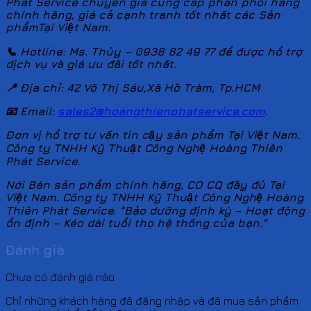
Phát Service chuyên gia cung cấp phân phối hàng
chính hãng, giá cả cạnh tranh tốt nhất các Sản
phẩmTại Việt Nam.
📞 Hotline: Ms. Thủy – 0938 82 49 77 để được hổ trợ
dịch vụ và giá ưu đãi tốt nhất.
📍 Địa chỉ: 42 Võ Thị Sáu,Xã Hồ Tràm, Tp.HCM
📧 Email:
sales2@hoangthienphatservice.com
.
Đơn vị hổ trợ tư vấn tin cậy sản phẩm Tại Việt Nam.
Công ty TNHH Kỹ Thuật Công Nghệ Hoàng Thiên
Phát Service.
Nới Bán sản phẩm chính hãng, CO CQ đầy đủ Tại
Việt Nam. Công ty TNHH Kỹ Thuật Công Nghệ Hoàng
Thiên Phát Service. “Bảo dưỡng định kỳ – Hoạt động
ổn định – Kéo dài tuổi thọ hệ thống của bạn.”
Đánh giá
Chưa có đánh giá nào.
Chỉ những khách hàng đã đăng nhập và đã mua sản phẩm