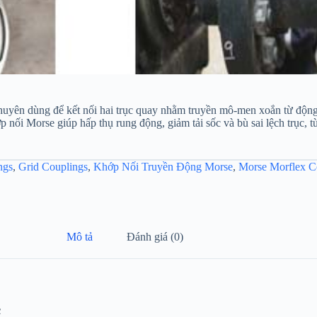
 chuyên dùng để kết nối hai trục quay nhằm truyền mô-men xoắn từ động
ớp nối Morse giúp hấp thụ rung động, giảm tải sốc và bù sai lệch trục, t
ngs
,
Grid Couplings
,
Khớp Nối Truyền Động Morse
,
Morse Morflex C
Mô tả
Đánh giá (0)
c