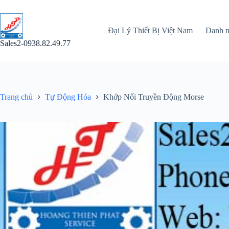
Chuyển
đến
phần
Đại Lý Thiết Bị Việt Nam
Danh 
nội
dung
Sales2-0938.82.49.77
Trang chủ
Tự Động Hóa
Khớp Nối Truyền Động Morse