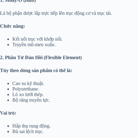
1. Moay-Ơ (Hub)
Là bộ phận được lắp trực tiếp lên trục động cơ và trục tải.
Chức năng:
Kết nối trục với khớp nối.
Truyền mô-men xoắn.
2. Phần Tử Đàn Hồi (Flexible Element)
Tùy theo dòng sản phẩm có thể là:
Cao su kỹ thuật.
Polyurethane.
Lò xo lưới thép.
Bộ răng truyền lực.
Vai trò:
Hấp thụ rung động.
Bù sai lệch trục.