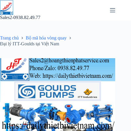
Chuyển
đến
phần
Sales2-0938.82.49.77
nội
dung
Trang chủ
Bộ mã hóa vòng quay
Đại lý ITT-Goulds tại Việt Nam