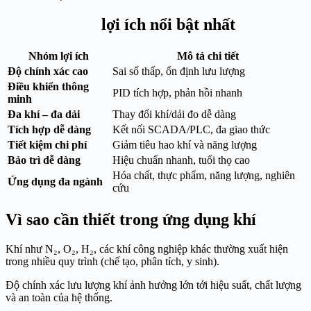
lợi ích nổi bật nhất
Nhóm lợi ích
Mô tả chi tiết
Độ chính xác cao
Sai số thấp, ổn định lưu lượng
Điều khiển thông
PID tích hợp, phản hồi nhanh
minh
Đa khí – đa dải
Thay đổi khí/dải đo dễ dàng
Tích hợp dễ dàng
Kết nối SCADA/PLC, đa giao thức
Tiết kiệm chi phí
Giảm tiêu hao khí và năng lượng
Bảo trì dễ dàng
Hiệu chuẩn nhanh, tuổi thọ cao
Hóa chất, thực phẩm, năng lượng, nghiên
Ứng dụng đa ngành
cứu
Vì sao cần thiết trong ứng dụng khí
Khí như N₂, O₂, H₂, các khí công nghiệp khác thường xuất hiện
trong nhiều quy trình (chế tạo, phân tích, y sinh).
Độ chính xác lưu lượng khí ảnh hưởng lớn tới hiệu suất, chất lượng
và an toàn của hệ thống.