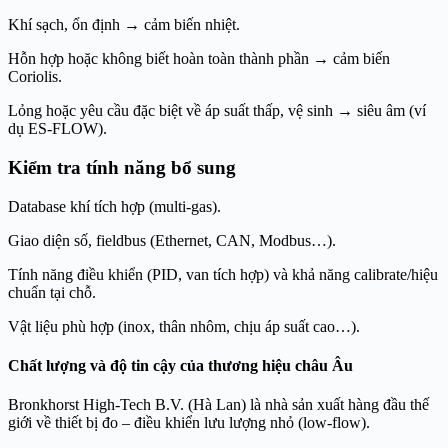
Khí sạch, ổn định → cảm biến nhiệt.
Hỗn hợp hoặc không biết hoàn toàn thành phần → cảm biến
Coriolis.
Lỏng hoặc yêu cầu đặc biệt về áp suất thấp, vệ sinh → siêu âm (ví
dụ ES-FLOW).
Kiểm tra tính năng bổ sung
Database khí tích hợp (multi-gas).
Giao diện số, fieldbus (Ethernet, CAN, Modbus…).
Tính năng điều khiển (PID, van tích hợp) và khả năng calibrate/hiệu
chuẩn tại chỗ.
Vật liệu phù hợp (inox, thân nhôm, chịu áp suất cao…).
Chất lượng và độ tin cậy của thương hiệu châu Âu
Bronkhorst High-Tech B.V. (Hà Lan) là nhà sản xuất hàng đầu thế
giới về thiết bị đo – điều khiển lưu lượng nhỏ (low-flow).