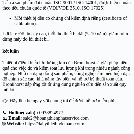
Tất cả sản phẩm đạt chuẩn ISO 9001 / ISO 14001, được hiệu chuẩn
theo tiêu chuẩn quốc tế (VDI/VDE 3510, ISO 17025).
Mỗi thiết bị đều có chứng chỉ kiểm định riêng (certificate of
calibration).
Lợi ích: Độ tin cậy cao, tuổi thọ thiết bị dài (5–10 năm), giảm rủi ro
dừng máy do lỗi thiết bị.
kết luận
Thiết bị điều khiển lưu lượng khí của Bronkhorst là giải pháp hiệu
quả cho việc đo và kiểm soát lưu lượng khí trong nhiều ngành công
nghiệp. Nhờ đa dạng dòng sản phẩm, công nghệ cảm biến hiện đại,
độ chính xác cao, khả năng tùy biến và hỗ trợ kỹ thuật toàn cầu,
Bronkhorst đáp ứng tốt từ ứng dụng nghiên cứu đến sản xuất quy
mô lớn.
👉 Hãy liên hệ ngay với chúng tôi để được hỗ trợ miễn phí:
📞
Hotline( zalo) :
0938824977
📧
Email:
sale2@hoangthienphatservice.com
🌐
Website:
https://dailythietbivietnam.com/