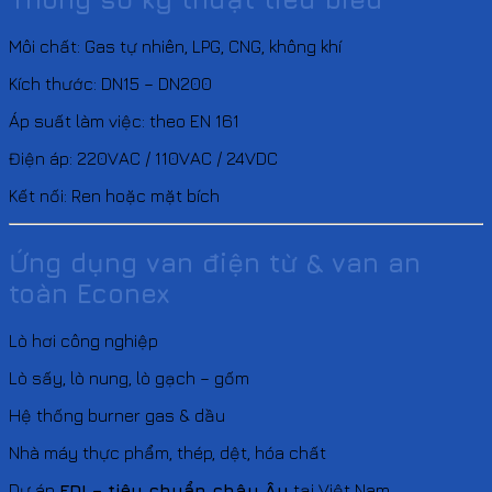
Môi chất: Gas tự nhiên, LPG, CNG, không khí
Kích thước: DN15 – DN200
Áp suất làm việc: theo EN 161
Điện áp: 220VAC / 110VAC / 24VDC
Kết nối: Ren hoặc mặt bích
Ứng dụng van điện từ & van an
toàn Econex
Lò hơi công nghiệp
Lò sấy, lò nung, lò gạch – gốm
Hệ thống burner gas & dầu
Nhà máy thực phẩm, thép, dệt, hóa chất
Dự án
FDI – tiêu chuẩn châu Âu
tại Việt Nam