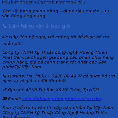
Máy biến áp đánh lửa cho burner gas & dầu
Cam kết
hàng chính hãng – đúng tiêu chuẩn – tư
vấn đúng ứng dụng
.
📞
Liên hệ tư vấn & báo giá
👉 Hãy liên hệ ngay với chúng tôi để được hỗ trợ
miễn phí:
Công ty TNHH Kỹ Thuật công nghệ Hoàng Thiên
Phát Service chuyên gia cung cấp phân phối hàng
chính hãng, giá cả cạnh tranh tốt nhất các Sản
phẩmTại Việt Nam.
📞 Hotline: Ms. Thủy – 0938 82 49 77 để được hổ trợ
dịch vụ và giá ưu đãi tốt nhất.
📍 Địa chỉ: 42 Võ Thị Sáu,Xã Hồ Tràm, Tp.HCM
📧 Email:
sales2@hoangthienphatservice.com
.
Đơn vị hổ trợ tư vấn tin cậy sản phẩm Tại Việt Nam.
Công ty TNHH Kỹ Thuật Công Nghệ Hoàng Thiên
Phát Service.