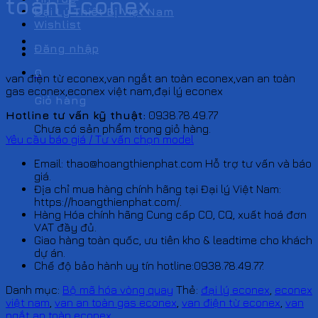
toàn Econex
Đại Lý Thiết Bị Việt Nam
Wishlist
Đăng nhập
0
van điện từ econex,van ngắt an toàn econex,van an toàn
gas econex,econex việt nam,đại lý econex
Giỏ hàng
Hotline tư vấn kỹ thuật:
0938.78.49.77
Chưa có sản phẩm trong giỏ hàng.
Yêu cầu báo giá / Tư vấn chọn model
Email: thao@hoangthienphat.com Hỗ trợ tư vấn và báo
giá.
Địa chỉ mua hàng chính hãng tại Đại lý Việt Nam:
https://hoangthienphat.com/.
Hàng Hóa chính hãng Cung cấp CO, CQ, xuất hoá đơn
VAT đầy đủ.
Giao hàng toàn quốc, ưu tiên kho & leadtime cho khách
dự án.
Chế độ bảo hành uy tín hotline:0938.78.49.77.
Danh mục:
Bộ mã hóa vòng quay
Thẻ:
đại lý econex
,
econex
việt nam
,
van an toàn gas econex
,
van điện từ econex
,
van
ngắt an toàn econex