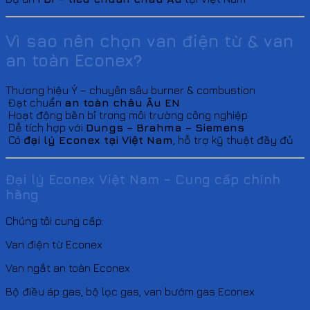
Vì sao nên chọn van điện từ & van
an toàn Econex?
Thương hiệu Ý – chuyên sâu burner & combustion
Đạt chuẩn
an toàn châu Âu EN
Hoạt động bền bỉ trong môi trường công nghiệp
Dễ tích hợp với
Dungs – Brahma – Siemens
Có
đại lý Econex tại Việt Nam
, hỗ trợ kỹ thuật đầy đủ
Đại lý Econex Việt Nam – Cung cấp chính
hãng
Chúng tôi cung cấp:
Van điện từ Econex
Van ngắt an toàn Econex
Bộ điều áp gas, bộ lọc gas, van bướm gas Econex