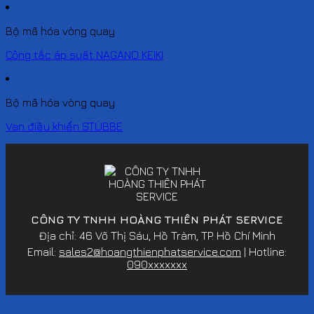
Bộ mã hóa vòng quay
Công tắc áp suất NAGANO KEIKI
Bộ mã hóa vòng quay
Van điều khiển STÜBBE
CÔNG TY TNHH HOÀNG THIÊN PHÁT SERVICE
Địa chỉ: 46 Võ Thị Sáu, Hồ Tràm, TP. Hồ Chí Minh
Email:
sales2@hoangthienphatservice.com
| Hotline:
090xxxxxxx