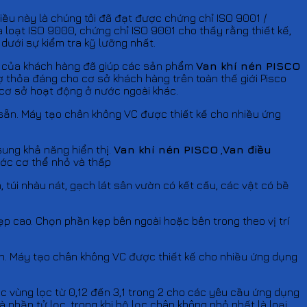
iều này là chúng tôi đã đạt được chứng chỉ ISO 9001 /
ủa loạt ISO 9000, chứng chỉ ISO 9001 cho thấy rằng thiết kế,
dưới sự kiểm tra kỹ lưỡng nhất.
u của khách hàng đã giúp các sản phẩm
Van khí nén PISCO
ợ thỏa đáng cho cơ sở khách hàng trên toàn thế giới Pisco
 cơ sở hoạt động ở nước ngoài khác.
 sẵn. Máy tạo chân không VC được thiết kế cho nhiều ứng
ung khả năng hiển thị.
Van khí nén
PISCO
,
Van điều
ước cơ thể nhỏ và thấp
, túi nhàu nát, gạch lát sân vườn có kết cấu, các vật có bề
p cao. Chọn phần kẹp bên ngoài hoặc bên trong theo vị trí
ẵn. Máy tạo chân không VC được thiết kế cho nhiều ứng dụng
c vùng lọc từ 0,12 đến 3,1 trong 2 cho các yêu cầu ứng dụng
 phần tử lọc, trong khi bộ lọc chân không nhỏ nhất là loại