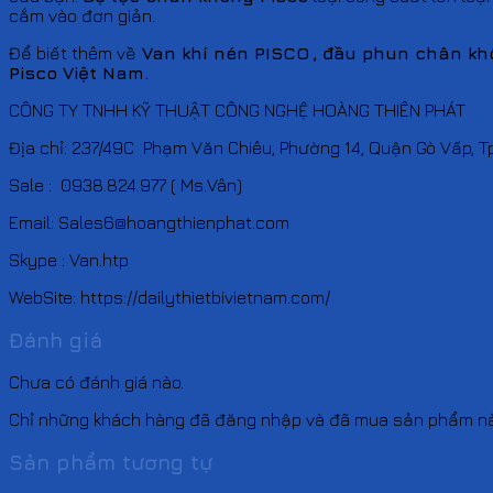
cắm vào đơn giản.
Để biết thêm về
Van khí nén
PISCO
, đầu phun chân k
Pisco Việt Nam.
CÔNG TY TNHH KỸ THUẬT CÔNG NGHỆ HOÀNG THIÊN PHÁT
Địa chỉ: 237/49C Phạm Văn Chiêu, Phường 14, Quận Gò Vấp, T
Sale : 0938.824.977 ( Ms.Vân)
Email: Sales6@hoangthienphat.com
Skype : Van.htp
WebSite: https://dailythietbivietnam.com/
Đánh giá
Chưa có đánh giá nào.
Chỉ những khách hàng đã đăng nhập và đã mua sản phẩm này 
Sản phẩm tương tự