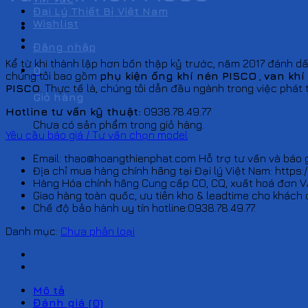
Đại Lý Thiết Bị Việt Nam
Wishlist
Đăng nhập
Kể từ khi thành lập hơn bốn thập kỷ trước, năm 2017 đánh dấu
0
chúng tôi bao gồm
phụ kiện ống khí nén PISCO
,
van khí
PISCO
. Thực tế là, chúng tôi dẫn đầu ngành trong việc phát 
Giỏ hàng
Hotline tư vấn kỹ thuật:
0938.78.49.77
Chưa có sản phẩm trong giỏ hàng.
Yêu cầu báo giá / Tư vấn chọn model
Email: thao@hoangthienphat.com Hỗ trợ tư vấn và báo g
Địa chỉ mua hàng chính hãng tại Đại lý Việt Nam: https:
Hàng Hóa chính hãng Cung cấp CO, CQ, xuất hoá đơn V
Giao hàng toàn quốc, ưu tiên kho & leadtime cho khách 
Chế độ bảo hành uy tín hotline:0938.78.49.77.
Danh mục:
Chưa phân loại
Mô tả
Đánh giá (0)