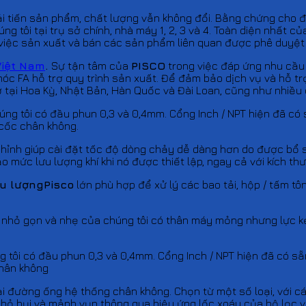
ải tiến sản phẩm, chất lượng vẫn không đổi. Bằng chứng cho đ
g tôi tại trụ sở chính, nhà máy 1, 2, 3 và 4. Toàn diện nhất c
 việc sản xuất và bán các sản phẩm liên quan được phê duyệt 
Việt Nam
.
Sự tận tâm của
PISCO
trong việc đáp ứng nhu cầ
óc FA hỗ trợ quy trình sản xuất. Để đảm bảo dịch vụ và hỗ tr
ở tại Hoa Kỳ, Nhật Bản, Hàn Quốc và Đài Loan, cũng như nhiều
úng tôi có đầu phun 0,3 và 0,4mm. Cổng Inch / NPT hiện đã có
 cốc chân không.
hỉnh giúp cài đặt tốc độ dòng chảy dễ dàng hơn do được bổ s
 mức lưu lượng khí khi nó được thiết lập, ngay cả với kích th
u lượngPisco
lớn phù hợp để xử lý các bao tải, hộp / tấm tôn
 nhỏ gọn và nhẹ của chúng tôi có thân máy mỏng nhưng lực kẹ
 tôi có đầu phun 0,3 và 0,4mm. Cổng Inch / NPT hiện đã có s
chân không
 đường ống hệ thống chân không. Chọn từ một số loại, với cá
 bỏ bụi và mảnh vụn thông qua hiệu ứng lốc xoáy của bộ lọc và