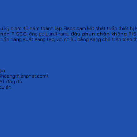
 kỷ niệm 40 năm thành lập, Pisco cam kết phát triển thiết bị 
 nén PISCO,
ống polyurethane
, đầu phun chân không PI
triển năng suất sáng tạo, với nhiều bằng sáng chế trên toàn th
iá.
//hoangthienphat.com/.
AT đầy đủ.
dự án.