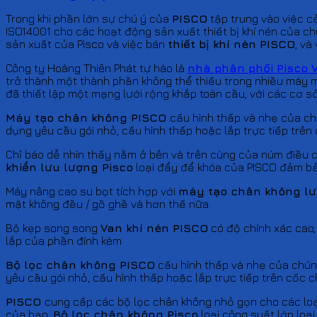
Trong khi phần lớn sự chú ý của
PISCO
tập trung vào việc c
ISO14001 cho các hoạt động sản xuất thiết bị khí nén của chún
sản xuất của Pisco và việc bán
thiết bị khí nén
PISCO
, và
Công ty Hoàng Thiên Phát tự hào là
nhà phân phối Pisco 
trở thành một thành phần không thể thiếu trong nhiều máy m
đã thiết lập một mạng lưới rộng khắp toàn cầu, với các cơ s
Máy tạo chân không
PISCO
cấu hình thấp và nhẹ của ch
dụng yêu cầu gói nhỏ, cấu hình thấp hoặc lắp trực tiếp trên
Chỉ báo dễ nhìn thấy nằm ở bên và trên cùng của núm điều c
khiển lưu lượng Pisco
loại đẩy để khóa của PISCO đảm bảo
Máy nâng cao su bọt tích hợp với
máy tạo chân không lư
mặt không đều / gồ ghề và hơn thế nữa.
Bộ kẹp song song
Van khí nén
PISCO
có độ chính xác cao,
lắp của phần đính kèm
Bộ lọc chân không
PISCO
cấu hình thấp và nhẹ của chúng
yêu cầu gói nhỏ, cấu hình thấp hoặc lắp trực tiếp trên cốc 
PISCO
cung cấp các bộ lọc chân không nhỏ gọn cho các loại
của bạn.
Bộ lọc chân không Pisco
loại công suất lớn loại