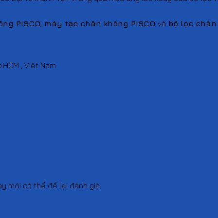
hông
PISCO, máy tạo chân không
PISCO
và
bộ lọc chân
p.HCM , Việt Nam
mới có thể để lại đánh giá.