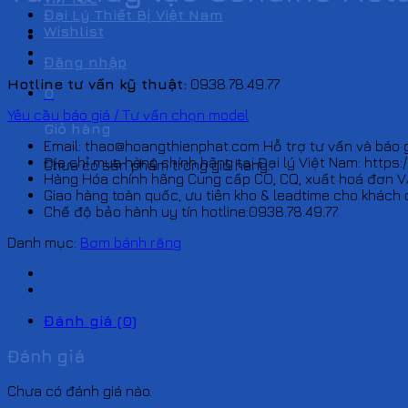
Đại Lý Thiết Bị Việt Nam
Wishlist
Đăng nhập
Hotline tư vấn kỹ thuật:
0938.78.49.77
0
Yêu cầu báo giá / Tư vấn chọn model
Giỏ hàng
Email: thao@hoangthienphat.com Hỗ trợ tư vấn và báo g
Địa chỉ mua hàng chính hãng tại Đại lý Việt Nam: https:
Chưa có sản phẩm trong giỏ hàng.
Hàng Hóa chính hãng Cung cấp CO, CQ, xuất hoá đơn V
Giao hàng toàn quốc, ưu tiên kho & leadtime cho khách 
Chế độ bảo hành uy tín hotline:0938.78.49.77.
Danh mục:
Bơm bánh răng
Đánh giá (0)
Đánh giá
Chưa có đánh giá nào.