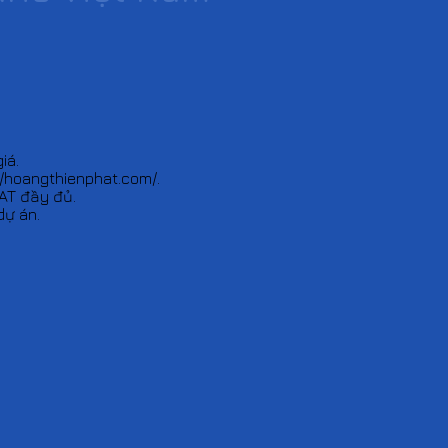
iá.
//hoangthienphat.com/.
AT đầy đủ.
dự án.