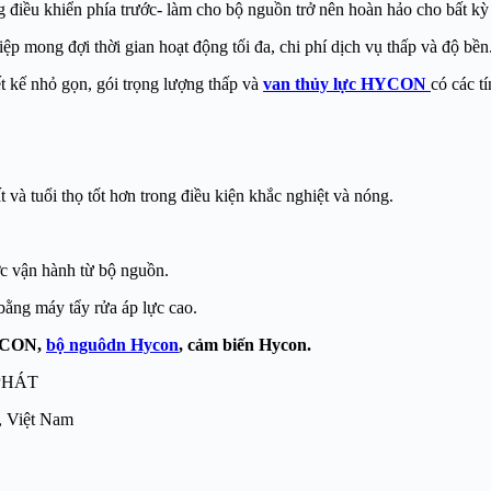
ng điều khiển phía trước- làm cho bộ nguồn trở nên hoàn hảo cho bất k
ong đợi thời gian hoạt động tối đa, chi phí dịch vụ thấp và độ bền
 kế nhỏ gọn, gói trọng lượng thấp và
van thủy lực HYCON
có các t
và tuổi thọ tốt hơn trong điều kiện khắc nghiệt và nóng.
c vận hành từ bộ nguồn.
bằng máy tẩy rửa áp lực cao.
YCON,
bộ nguôdn Hycon
, cảm biến Hycon.
PHÁT
, Việt Nam