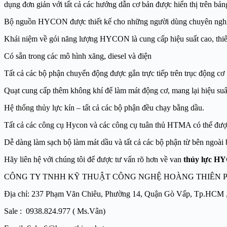
dụng đơn giản với tất cả các hướng dẫn cơ bản được hiển thị trên bả
Bộ nguồn HYCON được thiết kế cho những người dùng chuyên nghiệp m
Khái niệm về gói năng lượng HYCON là cung cấp hiệu suất cao, thiết
Có sẵn trong các mô hình xăng, diesel và điện
Tất cả các bộ phận chuyển động được gắn trực tiếp trên trục động cơ
Quạt cung cấp thêm không khí để làm mát động cơ, mang lại hiệu suất 
Hệ thống thủy lực kín – tất cả các bộ phận đều chạy bằng dầu.
Tất cả các công cụ Hycon và các công cụ tuân thủ HTMA có thể đượ
Dễ dàng làm sạch bộ làm mát dầu và tất cả các bộ phận từ bên ngoài 
Hãy liên hệ với chúng tôi để được tư vấn rõ hơn về van
thủy lực H
CÔNG TY TNHH KỸ THUẬT CÔNG NGHỆ HOÀNG THIÊN 
Địa chỉ: 237 Phạm Văn Chiêu, Phường 14, Quận Gò Vấp, Tp.HCM 
Sale : 0938.824.977 ( Ms.Vân)