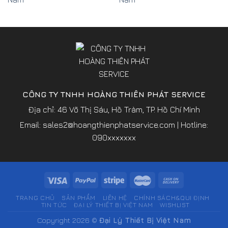
CÔNG TY TNHH HOÀNG THIÊN PHÁT SERVICE
Địa chỉ: 46 Võ Thị Sáu, Hồ Tràm, TP. Hồ Chí Minh
Email:
sales2@hoangthienphatservice.com
| Hotline:
090xxxxxxx
TRANG CHỦ
SẢN PHẨM
LIÊN HỆ
CHÍNH SÁCH&QUI ĐỊNH
TIN TỨC
ĐẠI LÝ THIẾT BỊ VIỆT NAM
WISHLIST
Copyright 2026 ©
Đại Lý Thiết Bị Việt Nam