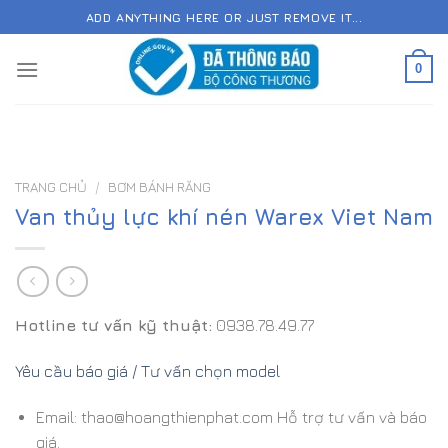
Skip
ADD ANYTHING HERE OR JUST REMOVE IT...
to
content
0
TRANG CHỦ
/
BƠM BÁNH RĂNG
Van thủy lực khí nén Warex Viet Nam
Hotline tư vấn kỹ thuật:
0938.78.49.77
Yêu cầu báo giá / Tư vấn chọn model
Email: thao@hoangthienphat.com Hỗ trợ tư vấn và báo
giá.