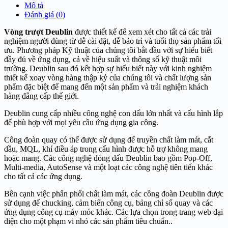
Mô tả
Đánh giá (0)
Vòng trượt Deublin
được thiết kế để xem xét cho tất cả các trải
nghiệm người dùng từ dễ cài đặt, dễ bảo trì và tuổi thọ sản phẩm tối
ưu. Phương pháp Kỹ thuật của chúng tôi bắt đầu với sự hiểu biết
đầy đủ về ứng dụng, cả về hiệu suất và thông số kỹ thuật môi
trường. Deublin sau đó kết hợp sự hiểu biết này với kinh nghiệm
thiết kế xoay vòng hàng thập kỷ của chúng tôi và chất lượng sản
phẩm đặc biệt để mang đến một sản phẩm và trải nghiệm khách
hàng đẳng cấp thế giới.
Deublin cung cấp nhiều công nghệ con dấu lớn nhất và cấu hình lắp
để phù hợp với mọi yêu cầu ứng dụng gia công.
Công đoàn quay có thể được sử dụng để truyền chất làm mát, cắt
dầu, MQL, khí điều áp trong cấu hình được hỗ trợ không mang
hoặc mang. Các công nghệ đóng dấu Deublin bao gồm Pop-Off,
Multi-media, AutoSense và một loạt các công nghệ tiên tiến khác
cho tất cả các ứng dụng.
Bên cạnh việc phân phối chất làm mát, các công đoàn Deublin được
sử dụng để chucking, cảm biến công cụ, bảng chỉ số quay và các
ứng dụng công cụ máy móc khác. Các lựa chọn trong trang web đại
diện cho một phạm vi nhỏ các sản phẩm tiêu chuẩn..