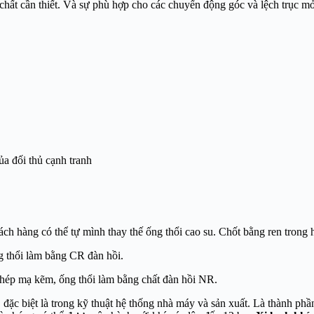
ất cần thiết. Và sự phù hợp cho các chuyển động góc và lệch trục mở r
ủa đối thủ cạnh tranh
ách hàng có thể tự mình thay thế ống thổi cao su. Chốt bằng ren trong 
g thổi làm bằng CR đàn hồi.
thép mạ kẽm, ống thổi làm bằng chất đàn hồi NR.
 đặc biệt là trong kỹ thuật hệ thống nhà máy và sản xuất. Là thành ph