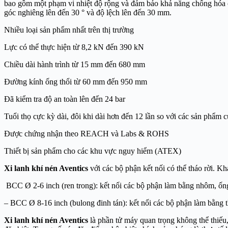
bao gồm một phạm vi nhiệt độ rộng và đảm bảo khả năng chống hóa ch
góc nghiêng lên đến 30 ° và độ lệch lên đến 30 mm.
Nhiều loại sản phẩm nhất trên thị trường
Lực có thể thực hiện từ 8,2 kN đến 390 kN
Chiều dài hành trình từ 15 mm đến 680 mm
Đường kính ống thổi từ 60 mm đến 950 mm
Đã kiểm tra độ an toàn lên đến 24 bar
Tuổi thọ cực kỳ dài, đôi khi dài hơn đến 12 lần so với các sản phẩm c
Được chứng nhận theo REACH và Labs & ROHS
Thiết bị sản phẩm cho các khu vực nguy hiểm (ATEX)
Xi lanh khí nén Aventics
với các bộ phận kết nối có thể tháo rời. Kh
BCC Ø 2-6 inch (ren trong): kết nối các bộ phận làm bằng nhôm, ốn
– BCC Ø 8-16 inch (bulong đinh tán): kết nối các bộ phận làm bằng 
Xi lanh khí nén Aventics
là phần tử máy quan trọng không thể thiếu,