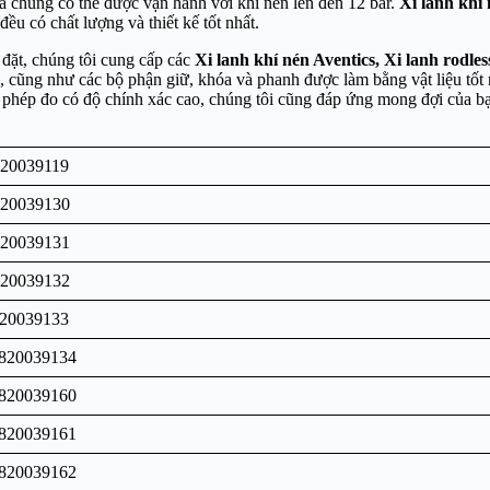
 là chúng có thể được vận hành với khí nén lên đến 12 bar.
Xi lanh khí 
u có chất lượng và thiết kế tốt nhất.
 đặt, chúng tôi cung cấp các
Xi lanh khí nén Aventics
, Xi lanh rodle
, cũng như các bộ phận giữ, khóa và phanh được làm bằng vật liệu tốt
phép đo có độ chính xác cao, chúng tôi cũng đáp ứng mong đợi của bạn 
820039119
820039130
820039131
820039132
820039133
 820039134
 820039160
 820039161
 820039162