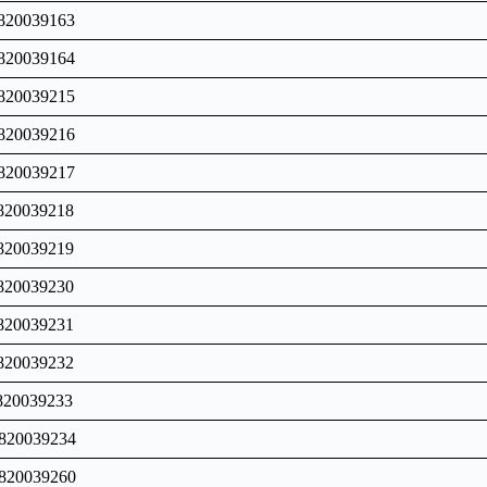
820039163
820039164
820039215
820039216
820039217
820039218
820039219
820039230
820039231
820039232
820039233
 820039234
 820039260