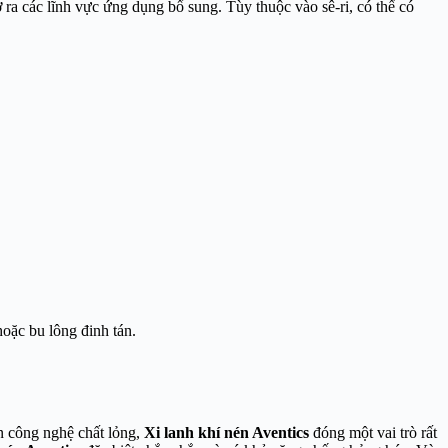
a các lĩnh vực ứng dụng bổ sung. Tùy thuộc vào sê-ri, có thể có
hoặc bu lông đinh tán.
ần công nghệ chất lỏng,
Xi lanh khí nén Aventics
đóng một vai trò rất