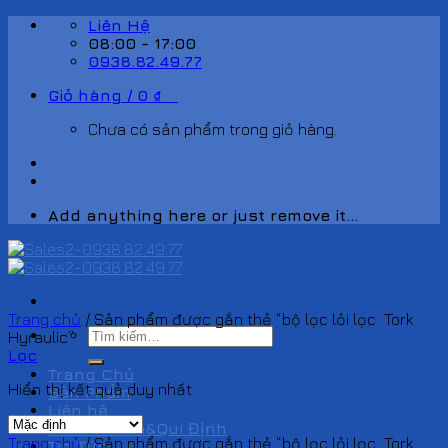
Skip
Liên Hệ
to
08:00 - 17:00
content
0938.82.49.77
Giỏ hàng /
0
₫
0
Chưa có sản phẩm trong giỏ hàng.
Add anything here or just remove it...
Trang chủ
/
Sản phẩm được gắn thẻ “bộ lọc lỏi lọc Tork
Tìm
Hyraulic”
kiếm:
Lọc
Trang Chủ
Hiển thị kết quả duy nhất
Sản Phẩm
Liên hệ
Chính Sách&Qui Định
Trang chủ
/
Sản phẩm được gắn thẻ “bộ lọc lỏi lọc Tork
Tin Tức