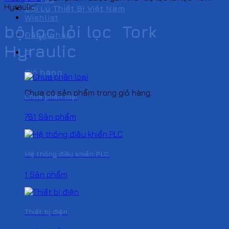
Hyraulic”
Đại Lý Thiết Bị Việt Nam
Wishlist
bộ lọc lỏi lọc Tork
Đăng nhập
Hyraulic
0
Giỏ hàng
Chưa có sản phẩm trong giỏ hàng.
Chưa phân loại
781 Sản phẩm
Hệ thống điều khiển PLC
1 Sản phẩm
Thiết bị điện