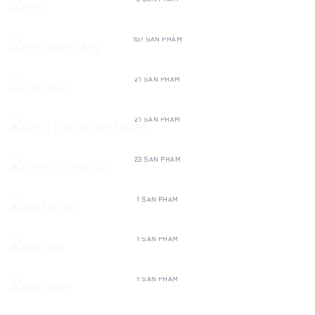
BƠM BÁNH RĂNG
107 SẢN PHẨM
CẢM BIẾN
21 SẢN PHẨM
ĐẠI LÝ THIẾT BỊ DIỆT KHUẨN
21 SẢN PHẨM
ĐỘNG CƠ HỘP SỐ
23 SẢN PHẨM
KẸP KHÍ NÉN
1 SẢN PHẨM
KẸP PHÔI
1 SẢN PHẨM
KẸP ROBOT
1 SẢN PHẨM
KHỚP NỐI