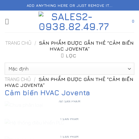
Skip
ADD ANYTHING HERE OR JUST REMOVE IT...
to
content
0
TRANG CHỦ
/
SẢN PHẨM ĐƯỢC GẮN THẺ “CẢM BIẾN
HVAC JOVENTA”
LỌC
TRANG CHỦ
/
SẢN PHẨM ĐƯỢC GẮN THẺ “CẢM BIẾN
HVAC JOVENTA”
Cảm biến HVAC Joventa
CHƯA PHÂN LOẠI
781 SẢN PHẨM
HỆ THỐNG ĐIỀU KHIỂN PLC
1 SẢN PHẨM
THIẾT BỊ ĐIỆN
1 SẢN PHẨM