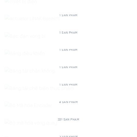
ACTUATOR LINAK BASELIFT
1 SẢN PHẨM
BẠC ĐẠN VÒNG BI
1 SẢN PHẨM
BẢNG ĐIỀU KHIỂN
1 SẢN PHẨM
BĂNG TẢI CHÂN KHÔNG
1 SẢN PHẨM
BĂNG TẢI CHẾ BIẾN THỰC PHẨM
1 SẢN PHẨM
BỘ MÃ HÓA ENCODER
4 SẢN PHẨM
BỘ MÃ HÓA VÒNG QUAY
331 SẢN PHẨM
BƠM
3 SẢN PHẨM