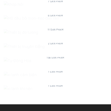
7 SẢN PHẨM
MỞ DẦU BÔI TRƠN-KEO DÁN REN
6 SẢN PHẨM
THIẾT BỊ ĐO LƯỜNG
11 SẢN PHẨM
THIẾT BỊ TRUYỀN ĐỘNG
2 SẢN PHẨM
TỰ ĐỘNG HÓA
156 SẢN PHẨM
XI LANH CẢM BIẾN
1 SẢN PHẨM
XI LANH KHÍ NÉN
1 SẢN PHẨM