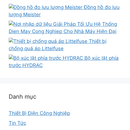
Đồng hồ đo lưu
lượng Meister
Giải Pháp Tối Ưu Hệ Thống
Dien May Cong Nghiep Cho Nhà Máy Hiện Đại
Thiết bị
chống quá áp Littelfuse
Bộ xúc lật phía
trước HYDRAC
Danh mục
Thiết Bị Điện Công Nghiệp
Tin Tức