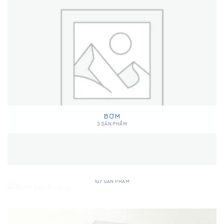
BƠM
3 SẢN PHẨM
BƠM BÁNH RĂNG
107 SẢN PHẨM