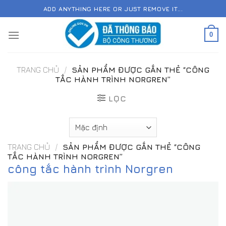
Skip
ADD ANYTHING HERE OR JUST REMOVE IT...
to
content
0
TRANG CHỦ
/
SẢN PHẨM ĐƯỢC GẮN THẺ “CÔNG
TẮC HÀNH TRÌNH NORGREN”
LỌC
TRANG CHỦ
/
SẢN PHẨM ĐƯỢC GẮN THẺ “CÔNG
TẮC HÀNH TRÌNH NORGREN”
công tắc hành trình Norgren