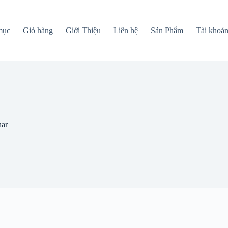
mục
Giỏ hàng
Giới Thiệu
Liên hệ
Sản Phẩm
Tài khoả
nar