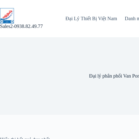
Chuyển
đến
phần
Đại Lý Thiết Bị Việt Nam
Danh 
nội
dung
Sales2-0938.82.49.77
Đại lý phân phối Van Po