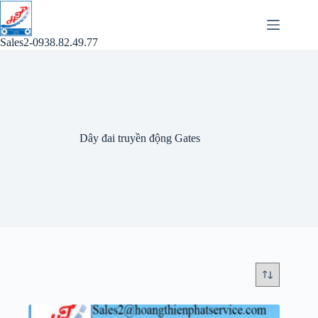
Chuyển
đến
phần
Sales2-0938.82.49.77
nội
dung
Dây đai truyền động Gates