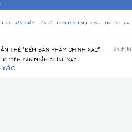
7
G CHỦ
SẢN PHẨM
LIÊN HỆ
CHÍNH SÁCH&QUI ĐỊNH
TIN TỨC
ĐẠI
Hiển thị k
ẮN THẺ “ĐẾM SẢN PHẨM CHÍNH XÁC”
HẺ “ĐẾM SẢN PHẨM CHÍNH XÁC”
 xác