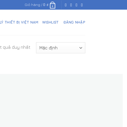
Giỏ hàng /
0
₫
0
 LÝ THIẾT BỊ VIỆT NAM
WISHLIST
ĐĂNG NHẬP
ết quả duy nhất