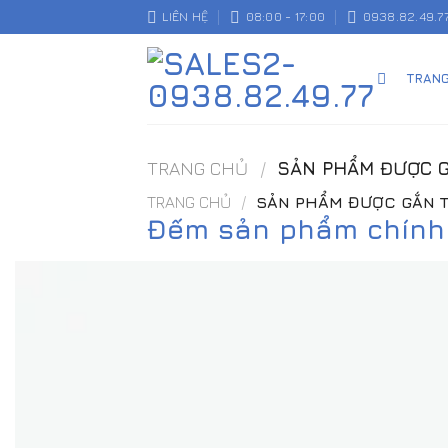
Skip
LIÊN HỆ
08:00 - 17:00
0938.82.49.7
to
content
TRAN
TRANG CHỦ
/
SẢN PHẨM ĐƯỢC G
TRANG CHỦ
/
SẢN PHẨM ĐƯỢC GẮN T
Đếm sản phẩm chính