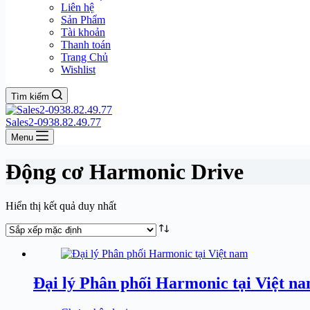
Liên hệ
Sản Phẩm
Tài khoản
Thanh toán
Trang Chủ
Wishlist
Tìm kiếm
Sales2-0938.82.49.77
Menu
Động cơ Harmonic Drive
Hiển thị kết quả duy nhất
Đại lý Phân phối Harmonic tại Việt n