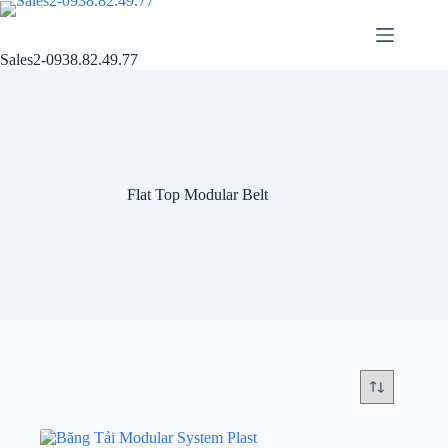
Chuyển
đến
phần
Sales2-0938.82.49.77
nội
dung
Flat Top Modular Belt