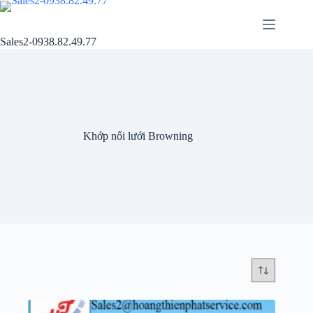
Chuyển
đến
phần
Sales2-0938.82.49.77
nội
dung
Khớp nối lưới Browning