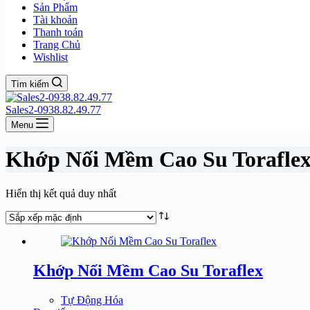
Sản Phẩm
Tài khoản
Thanh toán
Trang Chủ
Wishlist
Tìm kiếm
Sales2-0938.82.49.77
Menu
Khớp Nối Mềm Cao Su Torafle
Hiển thị kết quả duy nhất
Khớp Nối Mềm Cao Su Toraflex
Tự Động Hóa