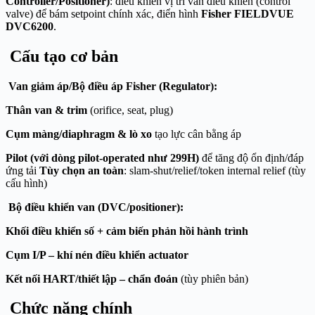
Controller/Positioner)
: điều khiển vị trí van điều khiển (control
valve) để bám setpoint chính xác, điển hình
Fisher FIELDVUE
DVC6200
.
Cấu tạo cơ bản
Van giảm áp/Bộ điều áp Fisher (Regulator):
Thân van & trim
(orifice, seat, plug)
Cụm màng/diaphragm & lò xo
tạo lực cân bằng áp
Pilot (với dòng pilot-operated như 299H)
để tăng độ ổn định/đáp
ứng tải
Tùy chọn an toàn
: slam-shut/relief/token internal relief (tùy
cấu hình)
Bộ điều khiển van (DVC/positioner):
Khối điều khiển số + cảm biến phản hồi hành trình
Cụm I/P – khí nén điều khiển actuator
Kết nối HART/thiết lập – chẩn đoán
(tùy phiên bản)
Chức năng chính