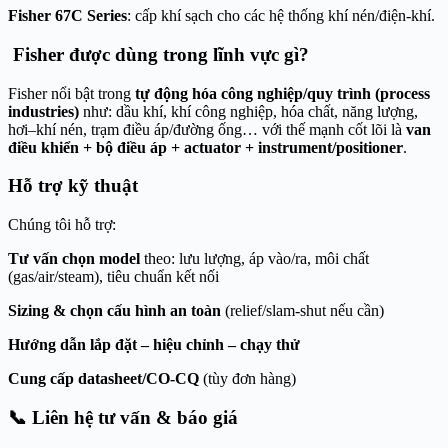
Fisher 67C Series
: cấp khí sạch cho các hệ thống khí nén/điện-khí.
Fisher được dùng trong lĩnh vực gì?
Fisher nổi bật trong
tự động hóa công nghiệp/quy trình (process
industries)
như: dầu khí, khí công nghiệp, hóa chất, năng lượng,
hơi–khí nén, trạm điều áp/đường ống… với thế mạnh cốt lõi là
van
điều khiển + bộ điều áp + actuator + instrument/positioner
.
Hỗ trợ kỹ thuật
Chúng tôi hỗ trợ:
Tư vấn chọn model
theo: lưu lượng, áp vào/ra, môi chất
(gas/air/steam), tiêu chuẩn kết nối
Sizing & chọn cấu hình an toàn
(relief/slam-shut nếu cần)
Hướng dẫn lắp đặt – hiệu chỉnh – chạy thử
Cung cấp datasheet/CO-CQ
(tùy đơn hàng)
📞
Liên hệ tư vấn & báo giá