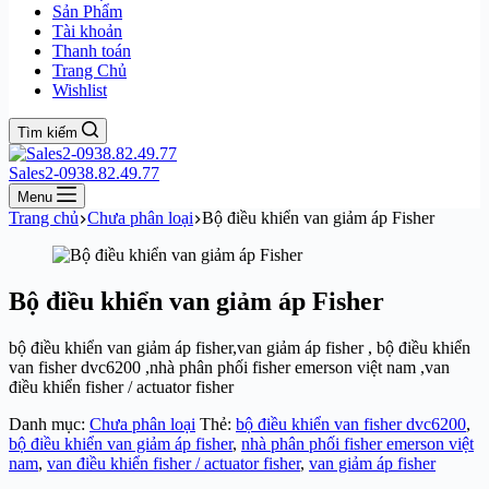
Sản Phẩm
Tài khoản
Thanh toán
Trang Chủ
Wishlist
Tìm kiếm
Sales2-0938.82.49.77
Menu
Trang chủ
Chưa phân loại
Bộ điều khiển van giảm áp Fisher
Bộ điều khiển van giảm áp Fisher
bộ điều khiển van giảm áp fisher,van giảm áp fisher , bộ điều khiển
van fisher dvc6200 ,nhà phân phối fisher emerson việt nam ,van
điều khiển fisher / actuator fisher
Danh mục:
Chưa phân loại
Thẻ:
bộ điều khiển van fisher dvc6200
,
bộ điều khiển van giảm áp fisher
,
nhà phân phối fisher emerson việt
nam
,
van điều khiển fisher / actuator fisher
,
van giảm áp fisher