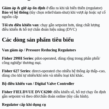
Giảm áp & giữ áp ổn định
ở đầu ra khi tải biến thiên (regulator)
Bảo vệ hệ thống
(tùy chọn relief/slam-shut) khi vượt áp hoặc sự cố
nguồn cấp
Tối ưu điều khiển van
: chạy gần setpoint hơn, tăng chất lượng
điều khiển & hỗ trợ chẩn đoán hiệu năng (DVC)
Các dòng sản phẩm tiêu biểu
Van giảm áp / Pressure Reducing Regulators
Fisher 299H Series
: pilot-operated, dùng rộng trong phân phối/
công nghiệp/ thương mại.
Fisher 627 Series
: direct-operated cho nhiều hệ thống áp thấp–cao,
dùng cho khí tự nhiên/khí nén và nhiều loại khí khác.
Bộ điều khiển van / Digital Valve Controller
Fisher FIELDVUE DVC6200
: điều khiển số, hỗ trợ chạy ổn định
gần setpoint và theo dõi/chẩn đoán online (tùy cấu hình).
Regulator cấp khí dụng cụ