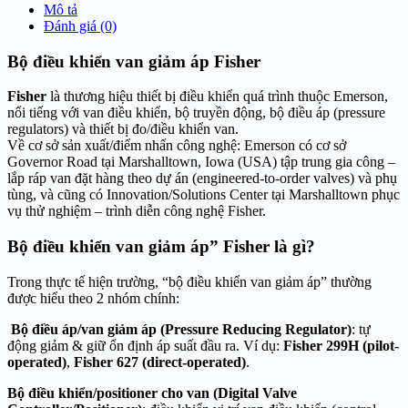
Mô tả
Đánh giá (0)
Bộ điều khiển van giảm áp Fisher
Fisher
là thương hiệu thiết bị điều khiển quá trình thuộc Emerson,
nổi tiếng với van điều khiển, bộ truyền động, bộ điều áp (pressure
regulators) và thiết bị đo/điều khiển van.
Về cơ sở sản xuất/điểm nhấn công nghệ: Emerson có cơ sở
Governor Road tại Marshalltown, Iowa (USA) tập trung gia công –
lắp ráp van đặt hàng theo dự án (engineered-to-order valves) và phụ
tùng, và cũng có Innovation/Solutions Center tại Marshalltown phục
vụ thử nghiệm – trình diễn công nghệ Fisher.
Bộ điều khiển van giảm áp” Fisher là gì?
Trong thực tế hiện trường, “bộ điều khiển van giảm áp” thường
được hiểu theo 2 nhóm chính:
Bộ điều áp/van giảm áp (Pressure Reducing Regulator)
: tự
động giảm & giữ ổn định áp suất đầu ra. Ví dụ:
Fisher 299H (pilot-
operated)
,
Fisher 627 (direct-operated)
.
Bộ điều khiển/positioner cho van (Digital Valve