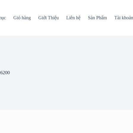
mục
Giỏ hàng
Giới Thiệu
Liên hệ
Sản Phẩm
Tài khoả
c6200