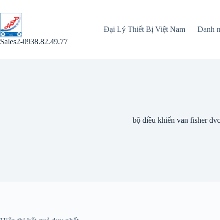
Chuyển
đến
phần
Đại Lý Thiết Bị Việt Nam
Danh 
nội
dung
Sales2-0938.82.49.77
bộ điều khiển van fisher dv