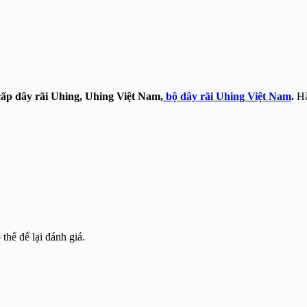
cấp dây rãi Uhing, Uhing Việt Nam,
bộ dây rãi Uhing Việt Nam
.
Hã
hể để lại đánh giá.