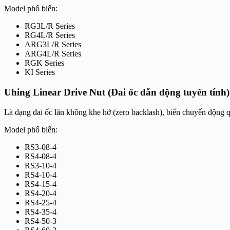
Model phổ biến:
RG3L/R Series
RG4L/R Series
ARG3L/R Series
ARG4L/R Series
RGK Series
KI Series
Uhing Linear Drive Nut (Đai ốc dẫn động tuyến tính)
Là dạng đai ốc lăn không khe hở (zero backlash), biến chuyển động q
Model phổ biến:
RS3-08-4
RS4-08-4
RS3-10-4
RS4-10-4
RS4-15-4
RS4-20-4
RS4-25-4
RS4-35-4
RS4-50-3