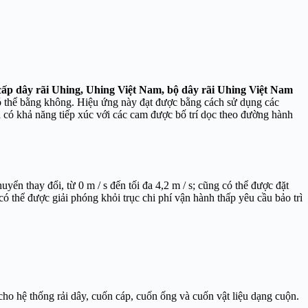
cấp dây rãi Uhing, Uhing Việt Nam, bộ dây rãi Uhing Việt Nam
 có thể bằng không. Hiệu ứng này đạt được bằng cách sử dụng các
n có khả năng tiếp xúc với các cam được bố trí dọc theo đường hành
yển thay đổi, từ 0 m / s đến tối đa 4,2 m / s; cũng có thể được đặt
có thể được giải phóng khỏi trục chi phí vận hành thấp yêu cầu bảo trì
ho hệ thống rải dây, cuốn cáp, cuốn ống và cuốn vật liệu dạng cuộn.