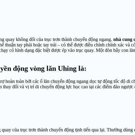
ng quay không đổi của trục trơn thành chuyển động ngang.
nhà cung 
hể thuận tay phải hoặc tay trái – có thể được điều chỉnh chính xác và
 chạy có hình dạng đặc biệt được ép vào trục quay. Một đòn bẩy con lă
uyền động vòng lăn Uhing
là:
 trợ hoàn toàn bởi các ổ lăn chuyển động ngang dọc tự động tốc độ di chu
 thay đổi và vị trí di chuyển động lực học cao tại các điểm đảo ngược 
quay của trục trơn thành chuyển động tịnh tiến qua lại. Thường dùng c