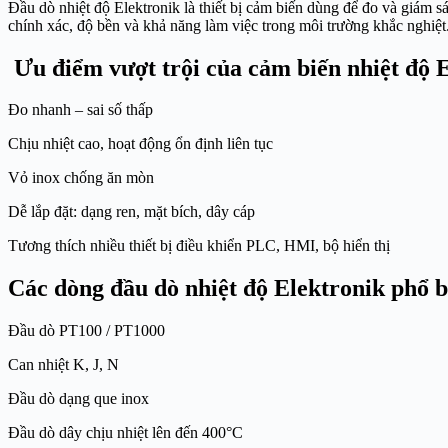
Đầu dò nhiệt độ Elektronik là thiết bị cảm biến dùng để đo và giám 
chính xác, độ bền và khả năng làm việc trong môi trường khắc nghiệt
Ưu điểm vượt trội của cảm biến nhiệt độ 
Đo nhanh – sai số thấp
Chịu nhiệt cao, hoạt động ổn định liên tục
Vỏ inox chống ăn mòn
Dễ lắp đặt: dạng ren, mặt bích, dây cáp
Tương thích nhiều thiết bị điều khiển PLC, HMI, bộ hiển thị
Các dòng đầu dò nhiệt độ Elektronik phổ b
Đầu dò PT100 / PT1000
Can nhiệt K, J, N
Đầu dò dạng que inox
Đầu dò dây chịu nhiệt lên đến 400°C