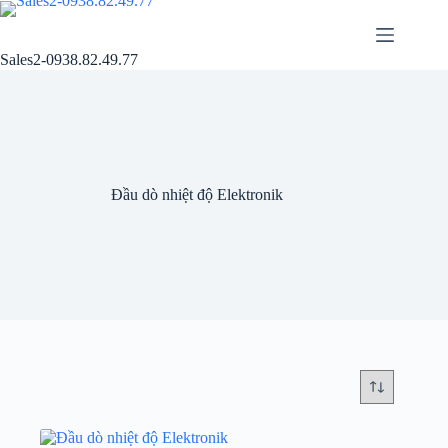
Chuyển
đến
phần
Sales2-0938.82.49.77
nội
dung
Đầu dò nhiệt độ Elektronik