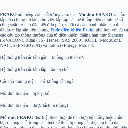
FRAKO
nổi tiếng với chất lượng cao. Các
Mô-đun FRAKO
và tấm
lắp của chúng tôi làm cho việc lắp ráp các hệ thống hiệu chỉnh hệ số
công suất trở nên đặc biệt đơn giản, vì tất cả các thành phần cần thiết
đã được lắp sẵn trên chúng.
Rơle điều khiển Frako
phù hợp với tất cả
các cấu tạo thông thường của tủ điều khiển, chẳng hạn như Siemens
(SIVACON), Rittal (TS), Hensel (SAS 2000), KÖHL (ModuCon),
NATUS (ENERGON) và Eaton (xEnergy, Modan).
Hệ thống trên các tấm gắn – không có tháo rời
Hệ thống trên các tấm lắp – đã loại bỏ
Các mô-đun tụ điện – mà không cần ngắt
Mô-đun tụ điện – bị loại bỏ
Mô-đun tụ điện – được tách ra (động)
Mô-đun FRAKO
đặc biệt thích hợp để tích hợp hệ thống hiệu chỉnh
hệ số công suất trong các thiết kế thiết bị đóng cắt điện áp thấp đã
được thử nghiệm điển hình. Các mô-đun của chúng tôi do đó phổ biến