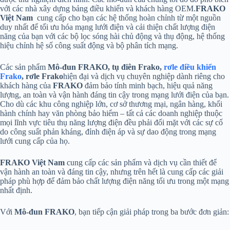
với các nhà xây dựng bảng điều khiển và khách hàng OEM.
FRAKO
Việt Nam
cung cấp cho bạn các hệ thống hoàn chỉnh từ một nguồn
duy nhất để tối ưu hóa mạng lưới điện và cải thiện chất lượng điện
năng của bạn với các bộ lọc sóng hài chủ động và thụ động, hệ thống
hiệu chỉnh hệ số công suất động và bộ phân tích mạng.
Các sản phẩm
Mô-đun FRAKO,
tụ điên Frako,
rơle điều khiển
Frako
, rơle Frako
hiện đại và dịch vụ chuyên nghiệp dành riêng cho
khách hàng của
FRAKO
đảm bảo tính minh bạch, hiệu quả năng
lượng, an toàn và vận hành đáng tin cậy trong mạng lưới điện của bạn.
Cho dù các khu công nghiệp lớn, cơ sở thương mại, ngân hàng, khối
hành chính hay văn phòng bảo hiểm – tất cả các doanh nghiệp thuộc
mọi lĩnh vực tiêu thụ năng lượng điện đều phải đối mặt với các sự cố
do công suất phản kháng, đỉnh điện áp và sự dao động trong mạng
lưới cung cấp của họ.
FRAKO
Việt Nam
cung cấp các sản phẩm và dịch vụ cần thiết để
vận hành an toàn và đáng tin cậy, nhưng trên hết là cung cấp các giải
pháp phù hợp để đảm bảo chất lượng điện năng tối ưu trong một mạng
nhất định.
Với
Mô-đun FRAKO
, bạn tiếp cận giải pháp trong ba bước đơn giản: