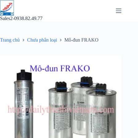
Chuyển
đến
phần
Sales2-0938.82.49.77
nội
dung
Trang chủ
Chưa phân loại
Mô-đun FRAKO