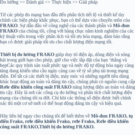
Đo lường >> Đánh giá >> Thực hiện >> Giải pháp
Từ các phép đo mạng ban đầu đến phân tích tiết lộ và thiết kế tùy
chỉnh các biện pháp khắc phục, bạn có thể dựa vào chuyên môn của
FRAKO
. Sự dẫn đầu về công nghệ của các thành phần và
Mô-đun
FRAKO
của chúng tôi, cộng với hàng chục năm kinh nghiệm của các
kỹ thuật viên trong việc phân tích và tối ưu hóa mạng, đảm bảo rằng
bạn có được giải pháp tối ưu cho chất lượng điện mạng tốt.
Thiết bị đo lường FRAKO
giúp duy trì điện áp, dòng điện và sóng
hài trong giới hạn cho phép, giữ cho việc lắp đặt của bạn ‘thẳng và
hẹpCác quy trình sản xuất phức tạp và mức độ tự động hóa ngày càng
tăng đang khiến nhu cầu ngày càng cao về tỷ số phụ tải trong mạng
điện. Để tất cả các thiết bị điện, máy móc và những người tiêu dùng
khác hoạt động an toàn và đáng tin cậy, chúng phải có nguồn cung cấp
Rơle điều khiển công suất FRAKO
năng lượng điện an toàn và đáng
tin cậy. Đây là nơi các công cụ đo lường và phân tích chất lượng điện
mạng của chúng tôi ra đời. Chỉ khi các thông số điện được biết chính
xác thì một cơ sở mới có thể hoạt động đáng tin cậy và hiệu quả.
Hãy liên hệ ngay cho chúng tôi để biết thêm về
Mô-đun FRAKO
,
tụ
điên Frako, rơle điều khiển Frako, rơle Frako,
Rơle điều khiển
công suất FRAKO
,Thiết bị đo lường FRAKO.