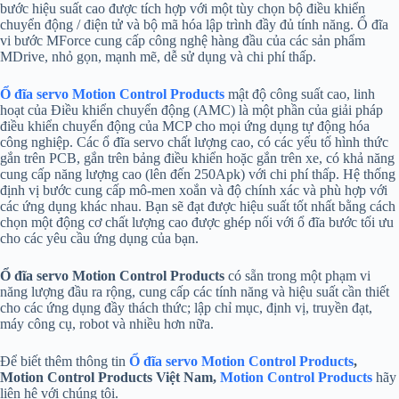
bước hiệu suất cao được tích hợp với một tùy chọn bộ điều khiển
chuyển động / điện tử và bộ mã hóa lập trình đầy đủ tính năng. Ổ đĩa
vi bước MForce cung cấp công nghệ hàng đầu của các sản phẩm
MDrive, nhỏ gọn, mạnh mẽ, dễ sử dụng và chi phí thấp.
Ổ đĩa servo
Motion Control Products
mật độ công suất cao, linh
hoạt của Điều khiển chuyển động (AMC) là một phần của giải pháp
điều khiển chuyển động của MCP cho mọi ứng dụng tự động hóa
công nghiệp. Các ổ đĩa servo chất lượng cao, có các yếu tố hình thức
gắn trên PCB, gắn trên bảng điều khiển hoặc gắn trên xe, có khả năng
cung cấp năng lượng cao (lên đến 250Apk) với chi phí thấp. Hệ thống
định vị bước cung cấp mô-men xoắn và độ chính xác và phù hợp với
các ứng dụng khác nhau. Bạn sẽ đạt được hiệu suất tốt nhất bằng cách
chọn một động cơ chất lượng cao được ghép nối với ổ đĩa bước tối ưu
cho các yêu cầu ứng dụng của bạn.
Ổ đĩa servo
Motion Control Products
có sẵn trong một phạm vi
năng lượng đầu ra rộng, cung cấp các tính năng và hiệu suất cần thiết
cho các ứng dụng đầy thách thức; lập chỉ mục, định vị, truyền đạt,
máy công cụ, robot và nhiều hơn nữa.
Để biết thêm thông tin
Ổ đĩa servo
Motion Control Products
,
Motion Control Products Việt Nam,
Motion Control Products
hãy
liên hệ với chúng tôi.