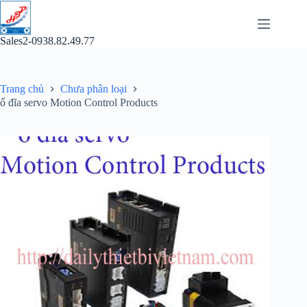
Chuyển
đến
phần
Sales2-0938.82.49.77
nội
dung
Trang chủ
Chưa phân loại
ổ đĩa servo Motion Control Products