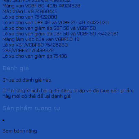
Màng van VGBF 80. 40/B 74924628
Mắt thần UVS 74960445
Lò xo cho van 75422000
Lò xo cho van GBF 40 và VGBF 25-40 75422020
Lò xo cho van giảm áp GBF 50 và VGBF 50
Lò xo cho van giảm áp GBF 50 và VGBF 50 75422081
Màng làm việc của van VGBF50..10
Lò xo VBF/VGBF80 75426280
GBF/VGBF50 75438979
Lò xo cho van giảm áp 75438
Đánh giá
Chưa có đánh giá nào.
Chỉ những khách hàng đã đăng nhập và đã mua sản phẩm
này mới có thể để lại đánh giá.
Sản phẩm tương tự
Bơm bánh răng