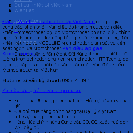
Đại Lý Thiết Bị Việt Nam
Wishlist
Đăng nhập
Đại lý Van Kromschroder tại Việt Nam
chuyên gia
cung cấp, phân phối: Van điều áp Kromchroder, van điều
0
khiển Kromschroder, bộ lọc Kromchroder,, thiết bị điều chỉnh
áp suất Kromschroder, công tắc áp suất Kromchroder,, điều
Giỏ hàng
khiển kết hợp và MODULINE Kromchroder, giám sát và kiểm
soát ngọn lửa Kromchroder,
van điều áp gas
Kromchroder
,
Van điều áp lò đốt Kromchroder,, Thiết bị đo
Chưa có sản phẩm trong giỏ hàng.
lường Kromschroder, phụ kiện Kromchroder,. HTP Tech là đại
lý cung cấp phân phối các sản phẩm của Van điều khiển
Kromschroder tại Việt Nam.
Hotline tư vấn kỹ thuật:
0938.78.49.77
Yêu cầu báo giá / Tư vấn chọn model
Email: thao@hoangthienphat.com Hỗ trợ tư vấn và báo
giá.
Địa chỉ mua hàng chính hãng tại Đại lý Việt Nam:
https://hoangthienphat.com/.
Hàng Hóa chính hãng Cung cấp CO, CQ, xuất hoá đơn
VAT đầy đủ.
Giao hàng toàn quốc, ưu tiên kho & leadtime cho khách