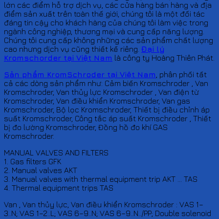
lớn các điểm hỗ trợ dịch vụ, các cửa hàng bán hàng và địa
điểm sản xuất trên toàn thế giới, chúng tôi là một đối tác
đáng tin cậy cho khách hàng của chúng tôi làm việc trong
ngành công nghiệp, thương mại và cung cấp năng lượng.
Chúng tôi cung cấp không những các sản phẩm chất lượng
cao nhưng dịch vụ cũng thiết kế riêng.
Đại lý
Kromschorder tại Việt Nam
là công ty Hoàng Thiên Phát.
Sản phẩm KromSchroder tại Việt Nam
, phân phối tất
cả các dòng sản phẩm như: Cảm biến Kromschroder , Van
Kromschroder, Van thủy lực Kromschroder , Van điện từ
Kromschroder, Van điều khiển Kromschroder, Van gas
Kromschroder, Bộ lọc Kromschroder, Thiết bị điều chỉnh áp
suất Kromschroder, Công tắc áp suất Kromschroder , Thiết
bị đo lường Kromschroder, Đồng hồ đo khí GAS
Kromschroder.
MANUAL VALVES AND FILTERS
1. Gas filters GFK
2. Manual valves AKT
3. Manual valves with thermal equipment trip AKT … TAS
4. Thermal equipment trips TAS
Van , Van thủy lực, Van điều khiển Kromschroder : VAS 1–
3..N; VAS 1–2..L; VAS 6–9..N; VAS 6–9..N../PP; Double solenoid