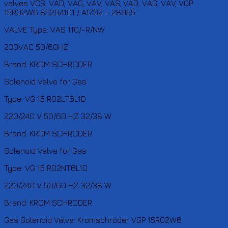
valves VCS; VAD, VAG, VAV; VAS, VAD, VAG, VAV, VGP
15R02W6 85294101 / A17.02 – 28955
VALVE Type: VAS 110/-R/NW
230VAC 50/60HZ
Brand: KROM SCHRODER
Solenoid Valve for Gas
Type: VG 15 R02LT6L1D
220/240 V 50/60 HZ 32/38 W
Brand: KROM SCHRODER
Solenoid Valve for Gas
Type: VG 15 R02NT6L1D
220/240 V 50/60 HZ 32/38 W
Brand: KROM SCHRODER
Gas Solenoid Valve: Kromschröder VGP 15R02W6