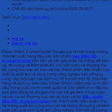
dự án.
Chế độ bảo hành uy tín hotline:0938.78.49.77.
Danh mục:
Bơm bánh răng
Mô tả
Đánh giá (0)
Elster GmbH, Kromschröder Osnabrück là một trong những
nhà sản xuất hàng đầu các sản phẩm
Van điều áp
Kromschroder
tiên tiến và các giải pháp hệ thống để bảo
vệ, đo lường và kiểm soát khí. Với mét nước và thương mại
khí, cũng như van an toàn và các thành phần điều khiển cho
thiết bị sưởi ấm và dùng trong công nghiệp, các công ty
cung cấp một loạt các dịch vụ, hỗ trợ bởi một tổ chức bán
hàng và dịch vụ toàn cầu. Elster GmbH chiếm một vị trí dẫn
đầu trong cuộc cạnh tranh quốc tế. Các danh mục đầu tư
bao gồm đồng hồ đo gas cho các hộ gia đình trong nước
và các cơ sở thương mại, van an toàn và Bộ
điều khiển
đầu đốt Kromschroder
các thành phần điều khiển cho
hệ thống sưởi ấm cũng như các hệ thống đo lường và kiểm
soát các quá trình sưởi ấm công nghiệp. Với một số lượng