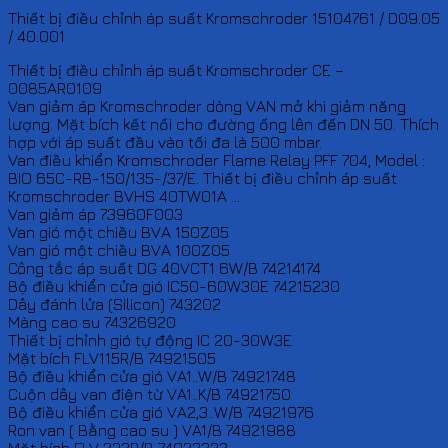
Thiết bị điều chỉnh áp suất Kromschroder 15104761 / D09.05
/ 40.001
Thiết bị điều chỉnh áp suất Kromschroder CE –
0085AR0109
Van giảm áp Kromschroder dòng VAN mở khi giảm năng
lượng. Mặt bích kết nối cho đường ống lên đến DN 50. Thích
hợp với áp suất đầu vào tối đa là 500 mbar.
Van điều khiển Kromschroder Flame Relay PFF 704, Model :
BIO 65C-RB-150/135-/37/E. Thiết bị điều chỉnh áp suất
Kromschroder BVHS 40TW01A …
Van giảm áp 73960F003
Van gió một chiều BVA 150Z05
Van gió một chiều BVA 100Z05
Công tắc áp suất DG 40VCT1 6W/B 74214174
Bộ điều khiển cửa gió IC50-60W30E 74215230
Dây đánh lửa (Silicon) 743202
Màng cao su 74326920
Thiết bị chỉnh gió tự động IC 20-30W3E
Mặt bích FLV115R/B 74921505
Bộ điều khiển cửa gió VA1..W/B 74921748
Cuộn dây van điện từ VA1..K/B 74921750
Bộ điều khiển cửa gió VA2,3..W/B 74921976
Ron van ( Bằng cao su ) VA1/B 74921988
Mặt bích FLV 232R/B 74922232