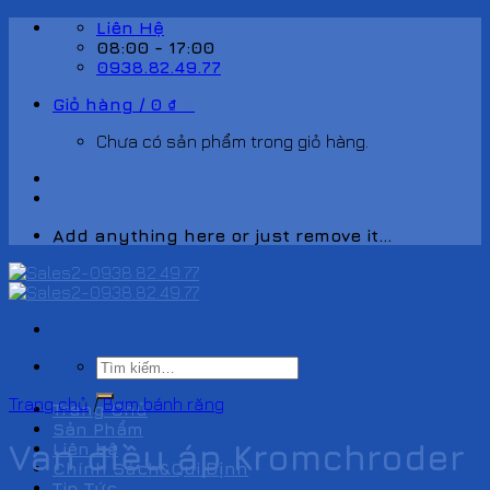
Skip
Liên Hệ
to
08:00 - 17:00
content
0938.82.49.77
Giỏ hàng /
0
₫
0
Chưa có sản phẩm trong giỏ hàng.
Add anything here or just remove it...
Tìm
kiếm:
Trang chủ
/
Bơm bánh răng
Trang Chủ
Sản Phẩm
Van điều áp Kromchroder
Liên hệ
Chính Sách&Qui Định
Tin Tức