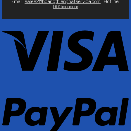
Email:
sales2@hoangthienphatservice.com
| Hotline:
090xxxxxxx