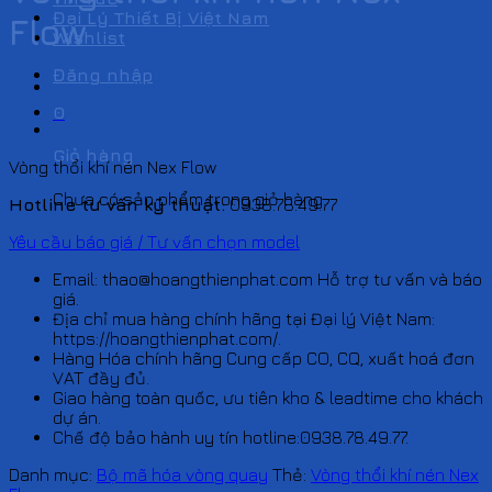
Đại Lý Thiết Bị Việt Nam
Flow
Wishlist
Đăng nhập
0
Giỏ hàng
Vòng thổi khí nén Nex Flow
Chưa có sản phẩm trong giỏ hàng.
Hotline tư vấn kỹ thuật:
0938.78.49.77
Yêu cầu báo giá / Tư vấn chọn model
Email: thao@hoangthienphat.com Hỗ trợ tư vấn và báo
giá.
Địa chỉ mua hàng chính hãng tại Đại lý Việt Nam:
https://hoangthienphat.com/.
Hàng Hóa chính hãng Cung cấp CO, CQ, xuất hoá đơn
VAT đầy đủ.
Giao hàng toàn quốc, ưu tiên kho & leadtime cho khách
dự án.
Chế độ bảo hành uy tín hotline:0938.78.49.77.
Danh mục:
Bộ mã hóa vòng quay
Thẻ:
Vòng thổi khí nén Nex