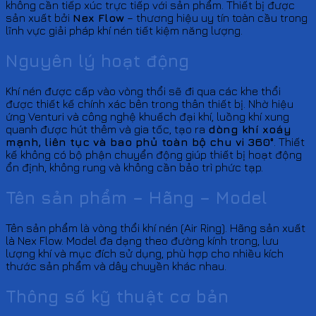
không cần tiếp xúc trực tiếp với sản phẩm. Thiết bị được
sản xuất bởi
Nex Flow
– thương hiệu uy tín toàn cầu trong
lĩnh vực giải pháp khí nén tiết kiệm năng lượng.
Nguyên lý hoạt động
Khí nén được cấp vào vòng thổi sẽ đi qua các khe thổi
được thiết kế chính xác bên trong thân thiết bị. Nhờ hiệu
ứng Venturi và công nghệ khuếch đại khí, luồng khí xung
quanh được hút thêm và gia tốc, tạo ra
dòng khí xoáy
mạnh, liên tục và bao phủ toàn bộ chu vi 360°
. Thiết
kế không có bộ phận chuyển động giúp thiết bị hoạt động
ổn định, không rung và không cần bảo trì phức tạp.
Tên sản phẩm – Hãng – Model
Tên sản phẩm là vòng thổi khí nén (Air Ring). Hãng sản xuất
là Nex Flow. Model đa dạng theo đường kính trong, lưu
lượng khí và mục đích sử dụng, phù hợp cho nhiều kích
thước sản phẩm và dây chuyền khác nhau.
Thông số kỹ thuật cơ bản