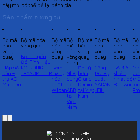
này mới có thể để lại đánh giá.
Sản phẩm tương tự
Bộ mã
Bộ mã hóa
Bộ mã
Bộ
Bộ mã
Bộ mã
Bộ mã
Bộ
hóa
vòng quay
hóa
mã
hóa
hóa
hóa
hó
vòng
vòng
hóa
vòng
vòng
vòng
vò
Bộ Chuyển
quay
quay
vòng
quay
quay
quay
qu
Đổi Tính Hiệu
quay
Hộp số
ROTRONIC
Bơm
Đại lý
Công
Bộ điều
Má
côn –
TRANSMITTER
màng
Nhà
bơm
tắc áp
khiển
bơ
trụ AC-
hóa
cung
Crane
suất
nhiệt độ
th
Motoren
chất
cấp
Deming
NAGANO
Samwon
lự
Wilden
ABB
tại Việt
KEIKI
Pr
tại
Nam
Việt
Nam