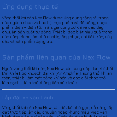
Ứng dụng thực tế
Vòng thổi khí nén Nex Flow được ứng dụng rộng rãi trong
các ngành nhựa và bao bì, thực phẩm và đồ uống, dược
phẩm, điện – điện tử, in ấn, gia công cơ khí và các dây
chuyền sản xuất tự động. Thiết bị đặc biệt hiệu quả trong
các công đoạn làm khô chai lọ, ống nhựa, chi tiết tròn, dây
cáp và sản phẩm dạng trụ.
Sản phẩm liên quan của Nex Flow
Ngoài vòng thổi khí nén, Nex Flow còn cung cấp dao khí thổi
(Air Knife), bộ khuếch đại khí (Air Amplifier), súng thổi khí an
toàn, thiết bị làm mát bằng khí nén và các giải pháp thổi –
làm sạch – làm khô không tiếp xúc khác.
Lắp đặt và vận hành
Vòng thổi khí nén Nex Flow có thiết kế nhỏ gọn, dễ dàng lắp
đặt trực tiếp lên dây chuyền hoặc khung máy. Việc vận
hành đơn giản, chỉ cần cấp khí nén ổn định là thiết bị có