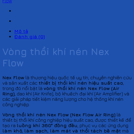
Flow
Mô tả
Đánh giá (0)
Vòng thổi khí nén Nex
Flow
Nex Flow
là thương hiệu quốc tế uy tín, chuyên nghiên cứu
và sản xuất các
thiết bị thổi khí nén hiệu suất cao
,
trong đó nổi bật là
vòng thổi khí nén Nex Flow (Air
Ring)
, dao khí (Air Knife), bộ khuếch đại khí (Air Amplifier) và
các giải pháp tiết kiệm năng lượng cho hệ thống khí nén
công nghiệp.
Vòng thổi khí nén Nex Flow (Nex Flow Air Ring)
là
thiết bị thổi khí công nghiệp hiệu suất cao, được thiết kế để
tạo ra
luồng khí 360° đồng đều
, phục vụ các ứng dụng
làm khô, làm sạch, làm mát và thổi tách bề mặt
mà