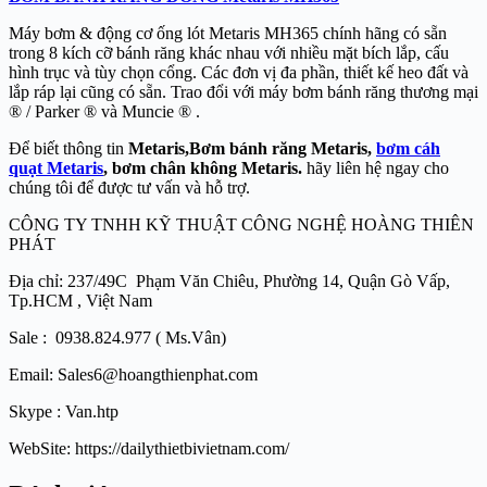
Máy bơm & động cơ ống lót Metaris MH365 chính hãng có sẵn
trong 8 kích cỡ bánh răng khác nhau với nhiều mặt bích lắp, cấu
hình trục và tùy chọn cổng. Các đơn vị đa phần, thiết kế heo đất và
lắp ráp lại cũng có sẵn. Trao đổi với máy bơm bánh răng thương mại
® / Parker ® và Muncie ® .
Để biết thông tin
Metaris,Bơm bánh răng Metaris,
bơm cáh
quạt Metaris
, bơm chân không Metaris.
hãy liên hệ ngay cho
chúng tôi để được tư vấn và hỗ trợ.
CÔNG TY TNHH KỸ THUẬT CÔNG NGHỆ HOÀNG THIÊN
PHÁT
Địa chỉ: 237/49C Phạm Văn Chiêu, Phường 14, Quận Gò Vấp,
Tp.HCM , Việt Nam
Sale : 0938.824.977 ( Ms.Vân)
Email: Sales6@hoangthienphat.com
Skype : Van.htp
WebSite: https://dailythietbivietnam.com/