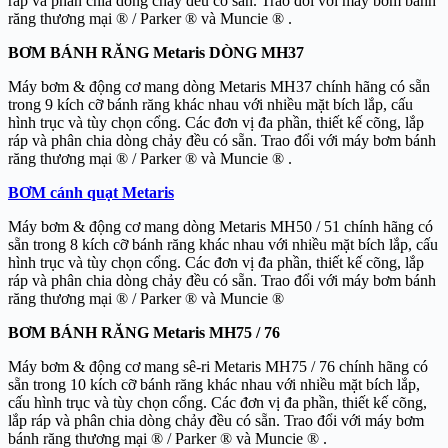
ráp và phân chia dòng chảy đều có sẵn. Trao đổi với máy bơm bánh
răng thương mại ® / Parker ® và Muncie ® .
BƠM BÁNH RĂNG Metaris DÒNG MH37
Máy bơm & động cơ mang dòng Metaris MH37 chính hãng có sẵn
trong 9 kích cỡ bánh răng khác nhau với nhiều mặt bích lắp, cấu
hình trục và tùy chọn cổng. Các đơn vị đa phần, thiết kế cõng, lắp
ráp và phân chia dòng chảy đều có sẵn. Trao đổi với máy bơm bánh
răng thương mại ® / Parker ® và Muncie ® .
BƠM cánh quạt Metaris
Máy bơm & động cơ mang dòng Metaris MH50 / 51 chính hãng có
sẵn trong 8 kích cỡ bánh răng khác nhau với nhiều mặt bích lắp, cấu
hình trục và tùy chọn cổng. Các đơn vị đa phần, thiết kế cõng, lắp
ráp và phân chia dòng chảy đều có sẵn. Trao đổi với máy bơm bánh
răng thương mại ® / Parker ® và Muncie ®
BƠM BÁNH RĂNG Metaris MH75 / 76
Máy bơm & động cơ mang sê-ri Metaris MH75 / 76 chính hãng có
sẵn trong 10 kích cỡ bánh răng khác nhau với nhiều mặt bích lắp,
cấu hình trục và tùy chọn cổng. Các đơn vị đa phần, thiết kế cõng,
lắp ráp và phân chia dòng chảy đều có sẵn. Trao đổi với máy bơm
bánh răng thương mại ® / Parker ® và Muncie ® .